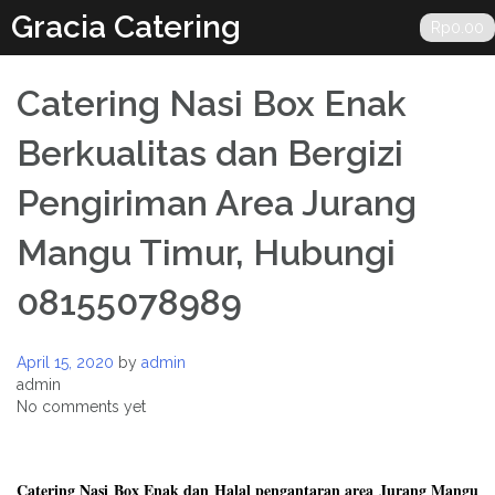
Skip
Gracia Catering
Rp
0.00
to
content
Catering Nasi Box Enak
Berkualitas dan Bergizi
Pengiriman Area Jurang
Mangu Timur, Hubungi
08155078989
April 15, 2020
by
admin
admin
No comments yet
Catering Nasi Box Enak dan Halal pengantaran area Jurang Mangu