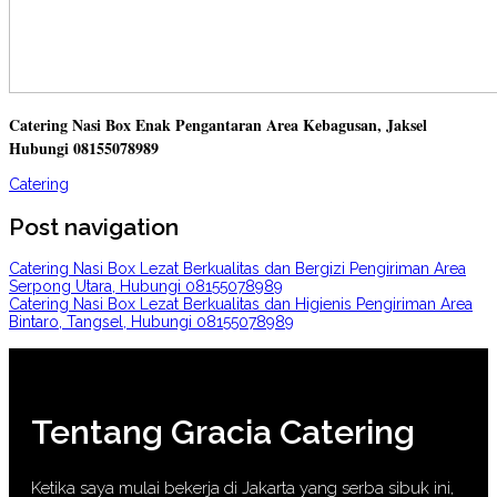
Catering Nasi Box Enak Pengantaran Area Kebagusan, Jaksel
Hubungi 08155078989
Catering
Post navigation
Catering Nasi Box Lezat Berkualitas dan Bergizi Pengiriman Area
Serpong Utara, Hubungi 08155078989
Catering Nasi Box Lezat Berkualitas dan Higienis Pengiriman Area
Bintaro, Tangsel, Hubungi 08155078989
Tentang Gracia Catering
Ketika saya mulai bekerja di Jakarta yang serba sibuk ini,