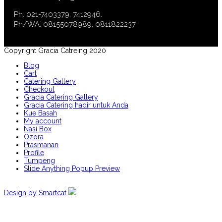
Ph. 021-7403379, 7412946.
Ph/WA: 08155078989, 0811822237
Copyright Gracia Catreing 2020
Blog
Cart
Catering Gallery
Checkout
Gracia Catering Gallery
Gracia Catering hadir untuk Anda
Kue Basah
My account
Nasi Box
Ozora
Prasmanan
Profile
Tumpeng
Slide Anything Popup Preview
Design by Smartcat