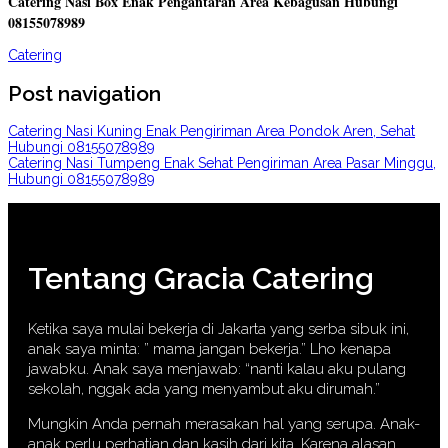
Catering Nasi Box Enak Pengantaran Area Kebagusan Hubungi
08155078989
Catering
Post navigation
Catering Nasi Kuning Enak Pengiriman Area Pondok Aren, Sehat
Hubungi 08155078989
Catering Nasi Tumpeng Enak Sehat Pengiriman Area Pasar Minggu,
Hubungi 08155078989
Tentang Gracia Catering
Ketika saya mulai bekerja di Jakarta yang serba sibuk ini,
anak saya minta: ” mama jangan bekerja.” Lho kenapa
jawabku. Anak saya menjawab: “nanti kalau aku pulang
sekolah, nggak ada yang menyambut aku dirumah.”
Mungkin Anda pernah merasakan hal yang serupa. Anak-
anak perlu perhatian dan kasih dari kita. Karena alasan