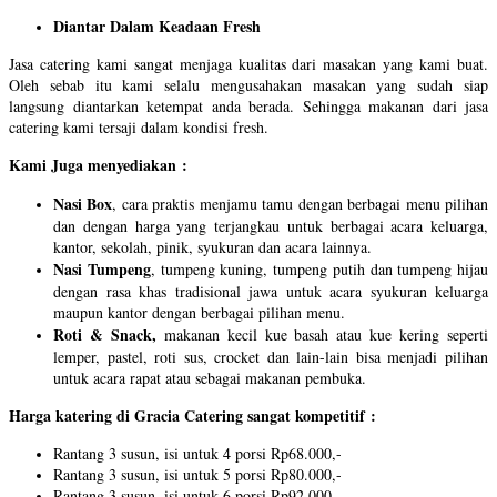
Diantar Dalam Keadaan Fresh
Jasa catering kami sangat menjaga kualitas dari masakan yang kami buat.
Oleh sebab itu kami selalu mengusahakan masakan yang sudah siap
langsung diantarkan ketempat anda berada. Sehingga makanan dari jasa
catering kami tersaji dalam kondisi fresh.
Kami Juga menyediakan :
Nasi Box
, cara praktis menjamu tamu dengan berbagai menu pilihan
dan dengan harga yang terjangkau untuk berbagai acara keluarga,
kantor, sekolah, pinik, syukuran dan acara lainnya.
Nasi Tumpeng
, tumpeng kuning, tumpeng putih dan tumpeng hijau
dengan rasa khas tradisional jawa untuk acara syukuran keluarga
maupun kantor dengan berbagai pilihan menu.
Roti & Snack,
makanan kecil kue basah atau kue kering seperti
lemper, pastel, roti sus, crocket dan lain-lain bisa menjadi pilihan
untuk acara rapat atau sebagai makanan pembuka.
Harga katering di Gracia Catering sangat kompetitif :
Rantang 3 susun, isi untuk 4 porsi Rp68.000,-
Rantang 3 susun, isi untuk 5 porsi Rp80.000,-
Rantang 3 susun, isi untuk 6 porsi Rp92.000,-