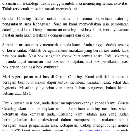
dizaman ini teknologi makin canggih untuk bisa menunjang semua aktivitas.
Tidak terkecuali masalah masak memasak ini.
Gracia Catering hadir untuk memenuhi semua keperluan catering
pengantaran area Kebagusan. Saat ini kami menyediakan jasa pembuatan
catering nasi box. Dengan memesan catering nasi box kami, tentunya semua
hajatan anda akan terlaksana dengan simpel dan cepat.
Serahkan urusan masak memasak kepada kami. Anda tinggal duduk tenang
di kursi santai. Pilihlah beragam menu masakan yang bervariasi untuk lauk
nasi box anda. Nasi box sangatlah cocok buat semua acara. Jadi, sekarang
ini anda dapat memesan nasi box untuk hajatan, nasi box pernikahan, nasi
box arisan, dan nasi box syukuran.
Mari segera pesan nasi box di Gracia Catering. Kami ahli dalam meracik
beragam bumbu masakan dapur untuk membuat masakan lezat, sehat dan
hygienis. Masakan yang sehat dan tanpa bahan pengawet, bahan kimia,
vetsine atau MSG.
Untuk urusan nasi box, anda dapat mempercayakannya kepada kami. Gracia
Catering akan mempersiapkan semua keperluan catering nasi box sesuai
ketentuan dan kemauan anda. Catering kami adalah jasa yang sudah
berpengalaman dan professional dalam mempersiapkan makanan untuk
beragam acara pengantaran area Kebagusan. Cukup menghubungi nomor
kontak CS kami yang sudah tertera di
www.graciacatering.com
, dan anda