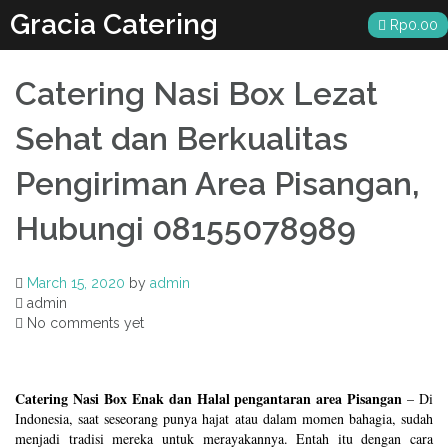
Skip
Gracia Catering
Rp
0.00
to
content
Catering Nasi Box Lezat
Sehat dan Berkualitas
Pengiriman Area Pisangan,
Hubungi 08155078989
March 15, 2020
by
admin
admin
No comments yet
Catering Nasi Box Enak dan Halal pengantaran area Pisangan
– Di
Indonesia, saat seseorang punya hajat atau dalam momen bahagia, sudah
menjadi tradisi mereka untuk merayakannya. Entah itu dengan cara