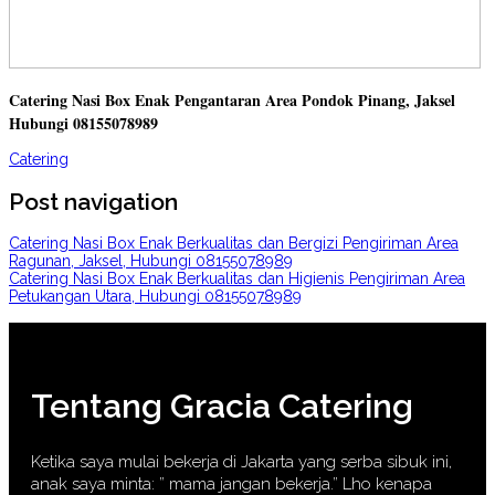
Catering Nasi Box Enak Pengantaran Area Pondok Pinang, Jaksel
Hubungi 08155078989
Catering
Post navigation
Catering Nasi Box Enak Berkualitas dan Bergizi Pengiriman Area
Ragunan, Jaksel, Hubungi 08155078989
Catering Nasi Box Enak Berkualitas dan Higienis Pengiriman Area
Petukangan Utara, Hubungi 08155078989
Tentang Gracia Catering
Ketika saya mulai bekerja di Jakarta yang serba sibuk ini,
anak saya minta: ” mama jangan bekerja.” Lho kenapa