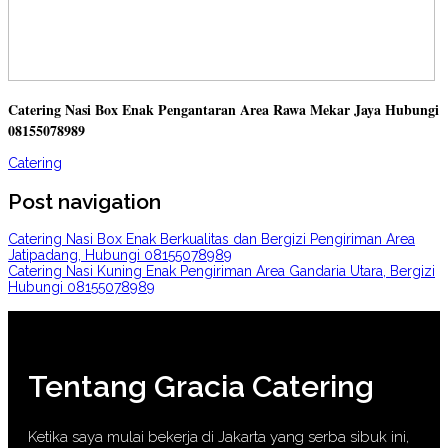
Catering Nasi Box Enak Pengantaran Area Rawa Mekar Jaya Hubungi
08155078989
Catering
Post navigation
Catering Nasi Box Enak Berkualitas dan Bergizi Pengiriman Area
Jatipadang, Hubungi 08155078989
Catering Nasi Kuning Enak Pengiriman Area Gandaria Utara, Bergizi
Hubungi 08155078989
Tentang Gracia Catering
Ketika saya mulai bekerja di Jakarta yang serba sibuk ini,