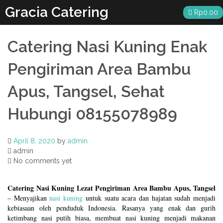
Skip
Gracia Catering
Rp
0.00
to
content
Catering Nasi Kuning Enak
Pengiriman Area Bambu
Apus, Tangsel, Sehat
Hubungi 08155078989
April 8, 2020
by
admin
admin
No comments yet
Catering Nasi Kuning Lezat Pengiriman Area Bambu Apus, Tangsel
– Menyajikan
nasi kuning
untuk suatu acara dan hajatan sudah menjadi
kebiasaan oleh penduduk Indonesia. Rasanya yang enak dan gurih
ketimbang nasi putih biasa, membuat nasi kuning menjadi makanan