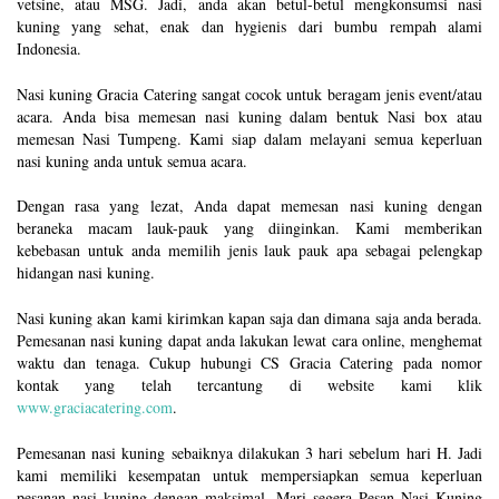
vetsine, atau MSG. Jadi, anda akan betul-betul mengkonsumsi nasi
kuning yang sehat, enak dan hygienis dari bumbu rempah alami
Indonesia.
Nasi kuning Gracia Catering sangat cocok untuk beragam jenis event/atau
acara. Anda bisa memesan nasi kuning dalam bentuk Nasi box atau
memesan Nasi Tumpeng. Kami siap dalam melayani semua keperluan
nasi kuning anda untuk semua acara.
Dengan rasa yang lezat, Anda dapat memesan nasi kuning dengan
beraneka macam lauk-pauk yang diinginkan. Kami memberikan
kebebasan untuk anda memilih jenis lauk pauk apa sebagai pelengkap
hidangan nasi kuning.
Nasi kuning akan kami kirimkan kapan saja dan dimana saja anda berada.
Pemesanan nasi kuning dapat anda lakukan lewat cara online, menghemat
waktu dan tenaga. Cukup hubungi CS Gracia Catering pada nomor
kontak yang telah tercantung di website kami klik
www.graciacatering.com
.
Pemesanan nasi kuning sebaiknya dilakukan 3 hari sebelum hari H. Jadi
kami memiliki kesempatan untuk mempersiapkan semua keperluan
pesanan nasi kuning dengan maksimal. Mari segera Pesan Nasi Kuning