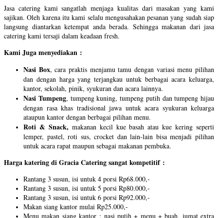
Jasa catering kami sangatlah menjaga kualitas dari masakan yang kami
sajikan. Oleh karena itu kami selalu mengusahakan pesanan yang sudah siap
langsung diantarkan ketempat anda berada. Sehingga makanan dari jasa
catering kami tersaji dalam keadaan fresh.
Kami Juga menyediakan :
Nasi Box
, cara praktis menjamu tamu dengan variasi menu pilihan
dan dengan harga yang terjangkau untuk berbagai acara keluarga,
kantor, sekolah, pinik, syukuran dan acara lainnya.
Nasi Tumpeng
, tumpeng kuning, tumpeng putih dan tumpeng hijau
dengan rasa khas tradisional jawa untuk acara syukuran keluarga
ataupun kantor dengan berbagai pilihan menu.
Roti & Snack,
makanan kecil kue basah atau kue kering seperti
lemper, pastel, roti sus, crocket dan lain-lain bisa menjadi pilihan
untuk acara rapat maupun sebagai makanan pembuka.
Harga katering di Gracia Catering sangat kompetitif :
Rantang 3 susun, isi untuk 4 porsi Rp68.000,-
Rantang 3 susun, isi untuk 5 porsi Rp80.000,-
Rantang 3 susun, isi untuk 6 porsi Rp92.000,-
Makan siang kantor mulai Rp25.000,-
Menu makan siang kantor : nasi putih + menu + buah, jumat extra