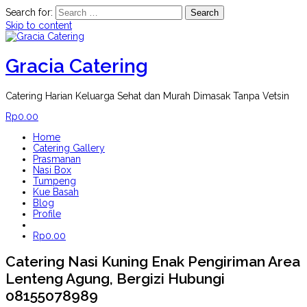
Search for:
Skip to content
Gracia Catering
Catering Harian Keluarga Sehat dan Murah Dimasak Tanpa Vetsin
Rp
0.00
Home
Catering Gallery
Prasmanan
Nasi Box
Tumpeng
Kue Basah
Blog
Profile
Rp
0.00
Catering Nasi Kuning Enak Pengiriman Area
Lenteng Agung, Bergizi Hubungi
08155078989