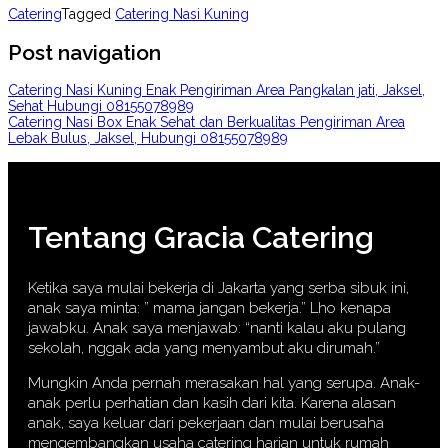
Catering
Tagged
Catering Nasi Kuning
Post navigation
Catering Nasi Kuning Enak Pengiriman Area Pangkalan jati, Jaksel,
Sehat Hubungi 08155078989
Catering Nasi Box Enak Sehat dan Berkualitas Pengiriman Area
Lebak Bulus, Jaksel, Hubungi 08155078989
Tentang Gracia Catering
Ketika saya mulai bekerja di Jakarta yang serba sibuk ini,
anak saya minta: ” mama jangan bekerja.” Lho kenapa
jawabku. Anak saya menjawab: “nanti kalau aku pulang
sekolah, nggak ada yang menyambut aku dirumah.”
Mungkin Anda pernah merasakan hal yang serupa. Anak-
anak perlu perhatian dan kasih dari kita. Karena alasan
anak, saya keluar dari pekerjaan dan mulai berusaha
mengembangkan usaha catering harian untuk rumah