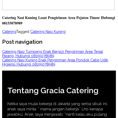
Catering Nasi Kuning Lezat Pengiriman Area Pejaten Timur Hubungi
08155078989
Catering
Tagged
Catering Nasi Kuning
Post navigation
Catering Nasi Tumpeng Enak Bergizi Pengiriman Area Tegal
Parang, Hubungi 08155078989
Catering Nasi Kuning Enak Pengiriman Area Pondok Cabe Udik,
Higienis Hubungi 08155078989
Tentang Gracia Catering
Ketika saya mulai bekerja di Jakarta yang serba sibuk ini,
anak saya minta: ” mama jangan bekerja.” Lho kenapa
jawabku. Anak saya menjawab: “nanti kalau aku pulang