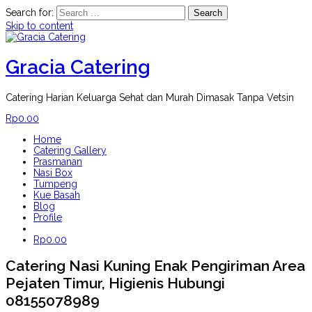
Search for:
Skip to content
Gracia Catering
Catering Harian Keluarga Sehat dan Murah Dimasak Tanpa Vetsin
Rp
0.00
Home
Catering Gallery
Prasmanan
Nasi Box
Tumpeng
Kue Basah
Blog
Profile
Rp
0.00
Catering Nasi Kuning Enak Pengiriman Area
Pejaten Timur, Higienis Hubungi
08155078989