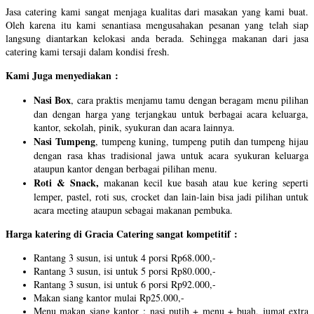
Jasa catering kami sangat menjaga kualitas dari masakan yang kami buat.
Oleh karena itu kami senantiasa mengusahakan pesanan yang telah siap
langsung diantarkan kelokasi anda berada. Sehingga makanan dari jasa
catering kami tersaji dalam kondisi fresh.
Kami Juga menyediakan :
Nasi Box
, cara praktis menjamu tamu dengan beragam menu pilihan
dan dengan harga yang terjangkau untuk berbagai acara keluarga,
kantor, sekolah, pinik, syukuran dan acara lainnya.
Nasi Tumpeng
, tumpeng kuning, tumpeng putih dan tumpeng hijau
dengan rasa khas tradisional jawa untuk acara syukuran keluarga
ataupun kantor dengan berbagai pilihan menu.
Roti & Snack,
makanan kecil kue basah atau kue kering seperti
lemper, pastel, roti sus, crocket dan lain-lain bisa jadi pilihan untuk
acara meeting ataupun sebagai makanan pembuka.
Harga katering di Gracia Catering sangat kompetitif :
Rantang 3 susun, isi untuk 4 porsi Rp68.000,-
Rantang 3 susun, isi untuk 5 porsi Rp80.000,-
Rantang 3 susun, isi untuk 6 porsi Rp92.000,-
Makan siang kantor mulai Rp25.000,-
Menu makan siang kantor : nasi putih + menu + buah, jumat extra