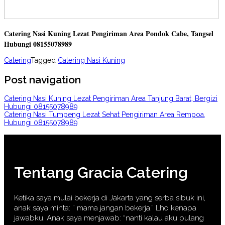
Catering Nasi Kuning Lezat Pengiriman Area Pondok Cabe, Tangsel
Hubungi 08155078989
Catering
Tagged
Catering Nasi Kuning
Post navigation
Catering Nasi Kuning Lezat Pengiriman Area Tanjung Barat, Bergizi
Hubungi 08155078989
Catering Nasi Tumpeng Lezat Sehat Pengiriman Area Rempoa,
Hubungi 08155078989
Tentang Gracia Catering
Ketika saya mulai bekerja di Jakarta yang serba sibuk ini,
anak saya minta: ” mama jangan bekerja.” Lho kenapa
jawabku. Anak saya menjawab: “nanti kalau aku pulang