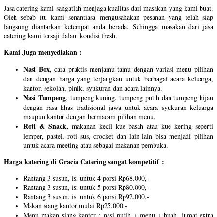
Jasa catering kami sangatlah menjaga kualitas dari masakan yang kami buat.
Oleh sebab itu kami senantiasa mengusahakan pesanan yang telah siap
langsung diantarkan ketempat anda berada. Sehingga masakan dari jasa
catering kami tersaji dalam kondisi fresh.
Kami Juga menyediakan :
Nasi Box
, cara praktis menjamu tamu dengan variasi menu pilihan
dan dengan harga yang terjangkau untuk berbagai acara keluarga,
kantor, sekolah, pinik, syukuran dan acara lainnya.
Nasi Tumpeng
, tumpeng kuning, tumpeng putih dan tumpeng hijau
dengan rasa khas tradisional jawa untuk acara syukuran keluarga
maupun kantor dengan bermacam pilihan menu.
Roti & Snack,
makanan kecil kue basah atau kue kering seperti
lemper, pastel, roti sus, crocket dan lain-lain bisa menjadi pilihan
untuk acara meeting atau sebagai makanan pembuka.
Harga katering di Gracia Catering sangat kompetitif :
Rantang 3 susun, isi untuk 4 porsi Rp68.000,-
Rantang 3 susun, isi untuk 5 porsi Rp80.000,-
Rantang 3 susun, isi untuk 6 porsi Rp92.000,-
Makan siang kantor mulai Rp25.000,-
Menu makan siang kantor : nasi putih + menu + buah, jumat extra