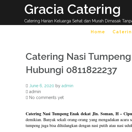
Skip
Gracia Catering
to
content
Catering Harian Keluarga Sehat dan Murah Dimasak Tanp
Home
Caterin
Catering Nasi Tumpeng 
Hubungi 0811822237
June 6, 2020
by
admin
admin
No comments yet
Catering Nasi Tumpeng Enak dekat Jln. Soman, H – Cip
demikian. Banyak sekali orang-orang yang mengadakan acara sa
tumpeng juga bisa dihidangkan dengan nasi putih atau nasi udu