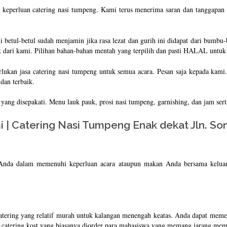
keperluan catering nasi tumpeng. Kami terus menerima saran dan tanggapan
i betul-betul sudah menjamin jika rasa lezat dan gurih ini didapat dari bum
 dari kami. Pilihan bahan-bahan mentah yang terpilih dan pasti HALAL untuk 
rlukan jasa catering nasi tumpeng untuk semua acara. Pesan saja kepada ka
dan terbaik.
yang disepakati. Menu lauk pauk, prosi nasi tumpeng, garnishing, dan jam ser
| Catering Nasi Tumpeng Enak dekat Jln. Som
 Anda dalam memenuhi keperluan acara ataupun makan Anda bersama kelu
atering yang relatif murah untuk kalangan menengah keatas. Anda dapat mem
n catering kost yang biasanya diorder para mahasiswa yang memang jarang mem