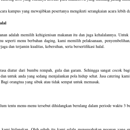
ara kampus yang mewajibkan pesertanya mengikuti serangkaian acara lebih dar
alal
nan adalah memilih kehigienisan makanan itu dan juga kehalalannya. Untuk 
u seperti menu berbahan daging, kami memilih pelaksanaan, penyembelihan
ga dan terjamin kualitas, kebersihan, serta bersertifikasi halal.
sa diatur dari bumbu rempah, gula dan garam. Sehingga sangat cocok bagi
dan untuk anda yang sedang menjalankan pola hidup sehat. Jasa catering kami
 Bagi orangtua yang sibuk atau tidak sempat untuk memasak.
um tentu menu-menu tersebut dihidangkan berulang dalam periode waktu 3 bu
ng kami hidangkan. Oleh sebab itu kami selalu mengusahakan pesanan yang su