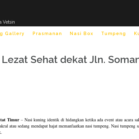
a Vetsin
g Gallery
Prasmanan
Nasi Box
Tumpeng
K
Lezat Sehat dekat Jln. Soman,
utat Timur
– Nasi kuning identik di hidangkan ketika ada event atau acara 
kral atau sedang mendapat hajat memanfaatkan nasi tumpeng. Nasi tumpeng sa
k.