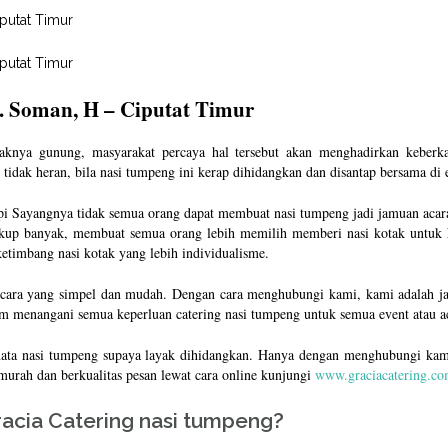
. Soman, H – Ciputat Timur
knya gunung, masyarakat percaya hal tersebut akan menghadirkan keberka
idak heran, bila nasi tumpeng ini kerap dihidangkan dan disantap bersama di e
api Sayangnya tidak semua orang dapat membuat nasi tumpeng jadi jamuan acar
p banyak, membuat semua orang lebih memilih memberi nasi kotak untuk h
ketimbang nasi kotak yang lebih individualisme.
cara yang simpel dan mudah. Dengan cara menghubungi kami, kami adalah jas
am menangani semua keperluan catering nasi tumpeng untuk semua event atau a
ata nasi tumpeng supaya layak dihidangkan. Hanya dengan menghubungi kam
murah dan berkualitas pesan lewat cara online kunjungi
www.graciacatering.c
acia Catering nasi tumpeng?