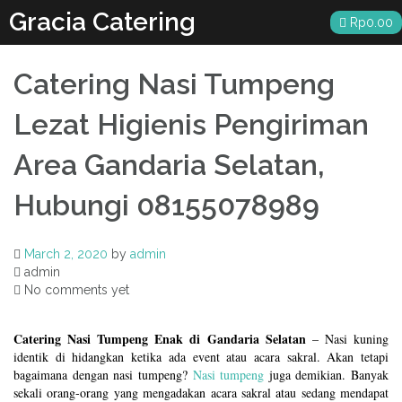
Skip
Gracia Catering
Rp
0.00
to
content
Catering Nasi Tumpeng
Lezat Higienis Pengiriman
Area Gandaria Selatan,
Hubungi 08155078989
March 2, 2020
by
admin
admin
No comments yet
Catering Nasi Tumpeng Enak di Gandaria Selatan
– Nasi kuning
identik di hidangkan ketika ada event atau acara sakral. Akan tetapi
bagaimana dengan nasi tumpeng?
Nasi tumpeng
juga demikian. Banyak
sekali orang-orang yang mengadakan acara sakral atau sedang mendapat