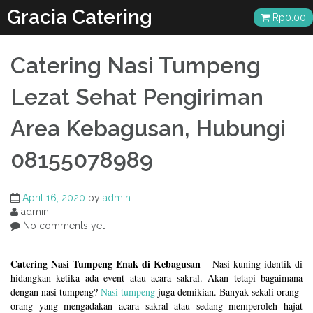
Skip
Gracia Catering
Rp
0.00
to
content
Catering Nasi Tumpeng
Lezat Sehat Pengiriman
Area Kebagusan, Hubungi
08155078989
April 16, 2020
by
admin
admin
No comments yet
Catering Nasi Tumpeng Enak di Kebagusan
– Nasi kuning identik di
hidangkan ketika ada event atau acara sakral. Akan tetapi bagaimana
dengan nasi tumpeng?
Nasi tumpeng
juga demikian. Banyak sekali orang-
orang yang mengadakan acara sakral atau sedang memperoleh hajat