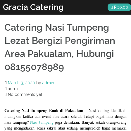
Skip
Gracia Catering
Rp
0.00
to
content
Catering Nasi Tumpeng
Lezat Bergizi Pengiriman
Area Pakualam, Hubungi
08155078989
March 3, 2020
by
admin
admin
No comments yet
Catering Nasi Tumpeng Enak di Pakualam
– Nasi kuning identik di
hidangkan ketika ada event atau acara sakral. Tetapi bagaimana dengan
nasi tumpeng?
Nasi tumpeng
juga demikian. Banyak sekali orang-orang
yang mengadakan acara sakral atau sedang memperoleh hajat memakai