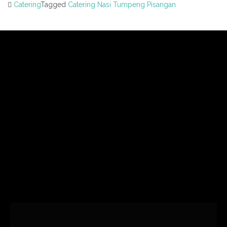
Catering
Tagged
Catering Nasi Tumpeng Pisangan
Post
navigation