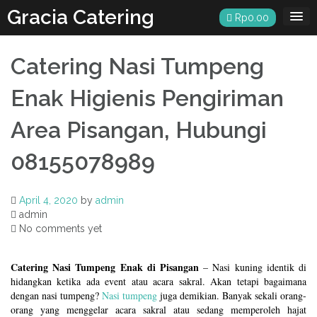
Skip
Gracia Catering
Rp
0.00
to
content
Catering Nasi Tumpeng
Enak Higienis Pengiriman
Area Pisangan, Hubungi
08155078989
April 4, 2020
by
admin
admin
No comments yet
Catering Nasi Tumpeng Enak di Pisangan
– Nasi kuning identik di
hidangkan ketika ada event atau acara sakral. Akan tetapi bagaimana
dengan nasi tumpeng?
Nasi tumpeng
juga demikian. Banyak sekali orang-
orang yang menggelar acara sakral atau sedang memperoleh hajat