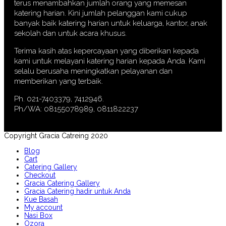
terus menambahkan jumlah orang yang memesan
katering harian. Kini jumlah pelanggan kami cukup
banyak baik katering harian untuk keluarga, kantor, anak
sekolah dan untuk acara khusus.
Terima kasih atas kepercayaan yang diberikan kepada
kami untuk melayani katering harian kepada Anda. Kami
selalu berusaha meningkatkan pelayanan dan
memberikan yang terbaik.
Ph. 021-7403379, 7412946.
Ph/WA: 08155078989, 0811822237
Copyright Gracia Catreing 2020
Blog
Cart
Catering Gallery
Checkout
Gracia Catering Gallery
Gracia Catering hadir untuk Anda
Kue Basah
My account
Nasi Box
Ozora