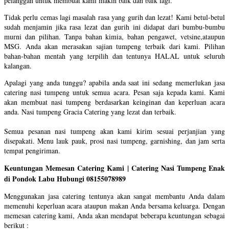
pelanggan untuk membuat kami makin baik dan baik lagi.
Tidak perlu cemas lagi masalah rasa yang gurih dan lezat! Kami betul-betul
sudah menjamin jika rasa lezat dan gurih ini didapat dari bumbu-bumbu
murni dan pilihan. Tanpa bahan kimia, bahan pengawet, vetsine,ataupun
MSG. Anda akan merasakan sajian tumpeng terbaik dari kami. Pilihan
bahan-bahan mentah yang terpilih dan tentunya HALAL untuk seluruh
kalangan.
Apalagi yang anda tunggu? apabila anda saat ini sedang memerlukan jasa
catering nasi tumpeng untuk semua acara. Pesan saja kepada kami. Kami
akan membuat nasi tumpeng berdasarkan keinginan dan keperluan acara
anda. Nasi tumpeng Gracia Catering yang lezat dan terbaik.
Semua pesanan nasi tumpeng akan kami kirim sesuai perjanjian yang
disepakati. Menu lauk pauk, prosi nasi tumpeng, garnishing, dan jam serta
tempat pengiriman.
Keuntungan Memesan Catering Kami | Catering Nasi Tumpeng Enak
di Pondok Labu Hubungi 08155078989
Menggunakan jasa catering tentunya akan sangat membantu Anda dalam
memenuhi keperluan acara ataupun makan Anda bersama keluarga. Dengan
memesan catering kami, Anda akan mendapat beberapa keuntungan sebagai
berikut :