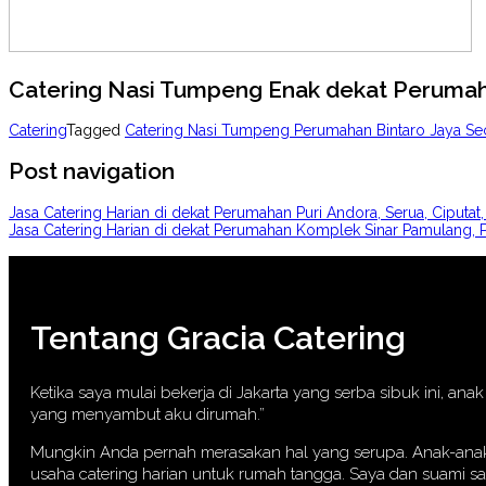
Catering Nasi Tumpeng Enak dekat Perumaha
Catering
Tagged
Catering Nasi Tumpeng Perumahan Bintaro Jaya Se
Post navigation
Jasa Catering Harian di dekat Perumahan Puri Andora, Serua, Ciput
Jasa Catering Harian di dekat Perumahan Komplek Sinar Pamulan
Tentang Gracia Catering
Ketika saya mulai bekerja di Jakarta yang serba sibuk ini, a
yang menyambut aku dirumah.”
Mungkin Anda pernah merasakan hal yang serupa. Anak-anak p
usaha catering harian untuk rumah tangga. Saya dan suami s