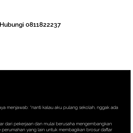
n Hubungi 0811822237
 saya menjawab: “nanti kalau aku pulang sekolah, nggak ada
eluar dari pekerjaan dan mulai berusaha mengembangkan
 ke perumahan yang lain untuk membagikan brosur daftar