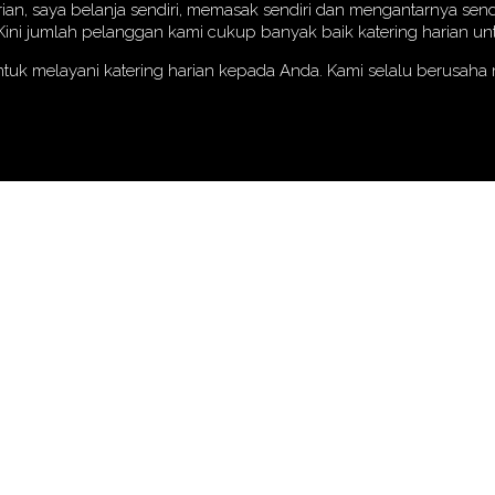
rian, saya belanja sendiri, memasak sendiri dan mengantarnya send
i jumlah pelanggan kami cukup banyak baik katering harian untu
ntuk melayani katering harian kepada Anda. Kami selalu berusah