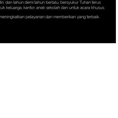
iri. dan tahun demi tahun berlalu, bersyukur Tuhan terus
k keluarga, kantor, anak sekolah dan untuk acara khusus.
a meningkatkan pelayanan dan memberikan yang terbaik.