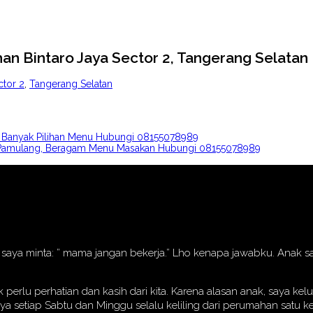
n Bintaro Jaya Sector 2, Tangerang Selata
ctor 2
,
Tangerang Selatan
at, Banyak Pilihan Menu Hubungi 08155078989
g, Pamulang, Beragam Menu Masakan Hubungi 08155078989
nak saya minta: ” mama jangan bekerja.” Lho kenapa jawabku. Anak
erlu perhatian dan kasih dari kita. Karena alasan anak, saya k
aya setiap Sabtu dan Minggu selalu keliling dari perumahan satu