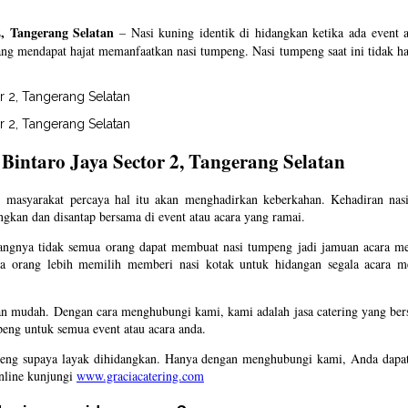
, Tangerang Selatan
– Nasi kuning identik di hidangkan ketika ada event 
ang mendapat hajat memanfaatkan nasi tumpeng. Nasi tumpeng saat ini tidak ha
intaro Jaya Sector 2, Tangerang Selatan
 masyarakat percaya hal itu akan menghadirkan keberkahan. Kehadiran nasi
ngkan dan disantap bersama di event atau acara yang ramai.
yangnya tidak semua orang dapat membuat nasi tumpeng jadi jamuan acara me
rang lebih memilih memberi nasi kotak untuk hidangan segala acara mer
n mudah. Dengan cara menghubungi kami, kami adalah jasa catering yang bers
eng untuk semua event atau acara anda.
peng supaya layak dihidangkan. Hanya dengan menghubungi kami, Anda dapat
online kunjungi
www.graciacatering.com