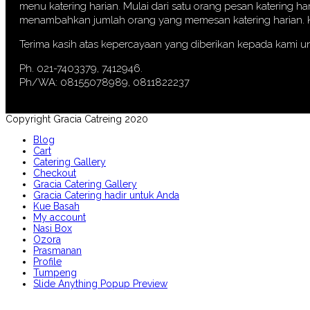
menu katering harian. Mulai dari satu orang pesan katering ha
menambahkan jumlah orang yang memesan katering harian. Kin
Terima kasih atas kepercayaan yang diberikan kepada kami u
Ph. 021-7403379, 7412946.
Ph/WA: 08155078989, 0811822237
Copyright Gracia Catreing 2020
Blog
Cart
Catering Gallery
Checkout
Gracia Catering Gallery
Gracia Catering hadir untuk Anda
Kue Basah
My account
Nasi Box
Ozora
Prasmanan
Profile
Tumpeng
Slide Anything Popup Preview