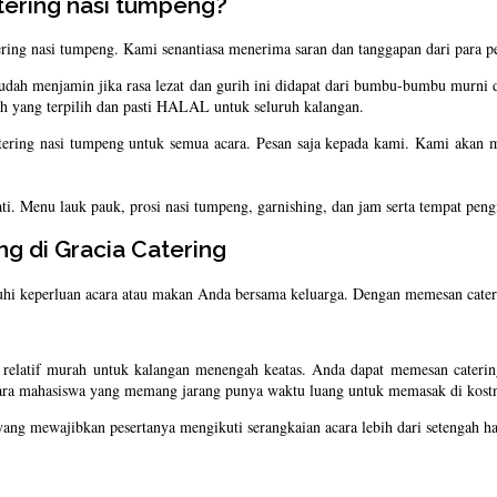
tering nasi tumpeng?
ring nasi tumpeng. Kami senantiasa menerima saran dan tanggapan dari para p
 sudah menjamin jika rasa lezat dan gurih ini didapat dari bumbu-bumbu murn
ah yang terpilih dan pasti HALAL untuk seluruh kalangan.
atering nasi tumpeng untuk semua acara. Pesan saja kepada kami. Kami akan 
ti. Menu lauk pauk, prosi nasi tumpeng, garnishing, dan jam serta tempat pen
 di Gracia Catering
hi keperluan acara atau makan Anda bersama keluarga. Dengan memesan cater
 relatif murah untuk kalangan menengah keatas. Anda dapat memesan catering
 para mahasiswa yang memang jarang punya waktu luang untuk memasak di kost
ng mewajibkan pesertanya mengikuti serangkaian acara lebih dari setengah ha