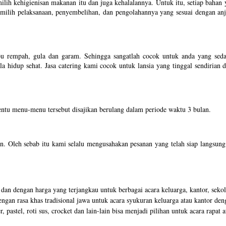
lih kehigienisan makanan itu dan juga kehalalannya. Untuk itu, setiap bah
milih pelaksanaan, penyembelihan, dan pengolahannya yang sesuai dengan an
u rempah, gula dan garam. Sehingga sangatlah cocok untuk anda yang sedan
a hidup sehat. Jasa catering kami cocok untuk lansia yang tinggal sendiria
ntu menu-menu tersebut disajikan berulang dalam periode waktu 3 bulan.
an. Oleh sebab itu kami selalu mengusahakan pesanan yang telah siap langsun
n dengan harga yang terjangkau untuk berbagai acara keluarga, kantor, sekola
gan rasa khas tradisional jawa untuk acara syukuran keluarga atau kantor den
, pastel, roti sus, crocket dan lain-lain bisa menjadi pilihan untuk acara rapa