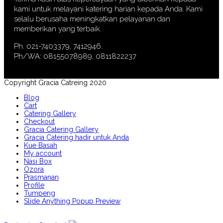
kami untuk melayani katering harian kepada Anda. Kami
selalu berusaha meningkatkan pelayanan dan
memberikan yang terbaik.
Ph. 021-7403379, 7412946.
Ph/WA: 08155078989, 0811822237
Copyright Gracia Catreing 2020
Blog
Cart
Catering Gallery
Checkout
Gracia Catering Gallery
Gracia Catering hadir untuk Anda
Kue Basah
My account
Nasi Box
Ozora
Prasmanan
Profile
Tumpeng
Slide Anything Popup Preview