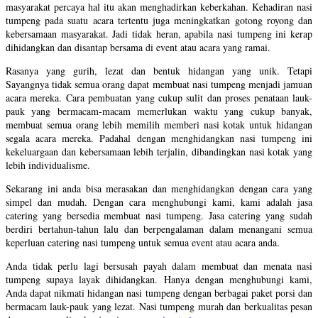
masyarakat percaya hal itu akan menghadirkan keberkahan. Kehadiran nasi
tumpeng pada suatu acara tertentu juga meningkatkan gotong royong dan
kebersamaan masyarakat. Jadi tidak heran, apabila nasi tumpeng ini kerap
dihidangkan dan disantap bersama di event atau acara yang ramai.
Rasanya yang gurih, lezat dan bentuk hidangan yang unik. Tetapi
Sayangnya tidak semua orang dapat membuat nasi tumpeng menjadi jamuan
acara mereka. Cara pembuatan yang cukup sulit dan proses penataan lauk-
pauk yang bermacam-macam memerlukan waktu yang cukup banyak,
membuat semua orang lebih memilih memberi nasi kotak untuk hidangan
segala acara mereka. Padahal dengan menghidangkan nasi tumpeng ini
kekeluargaan dan kebersamaan lebih terjalin, dibandingkan nasi kotak yang
lebih individualisme.
Sekarang ini anda bisa merasakan dan menghidangkan dengan cara yang
simpel dan mudah. Dengan cara menghubungi kami, kami adalah jasa
catering yang bersedia membuat nasi tumpeng. Jasa catering yang sudah
berdiri bertahun-tahun lalu dan berpengalaman dalam menangani semua
keperluan catering nasi tumpeng untuk semua event atau acara anda.
Anda tidak perlu lagi bersusah payah dalam membuat dan menata nasi
tumpeng supaya layak dihidangkan. Hanya dengan menghubungi kami,
Anda dapat nikmati hidangan nasi tumpeng dengan berbagai paket porsi dan
bermacam lauk-pauk yang lezat. Nasi tumpeng murah dan berkualitas pesan