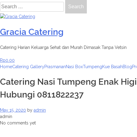
Search
for:
Skip
to
Gracia Catering
content
Catering Harian Keluarga Sehat dan Murah Dimasak Tanpa Vetsin
Rp
0.00
Home
Catering Gallery
Prasmanan
Nasi Box
Tumpeng
Kue Basah
Blog
Pr
Catering Nasi Tumpeng Enak Higi
Hubungi 0811822237
May 15, 2020
by
admin
admin
No comments yet