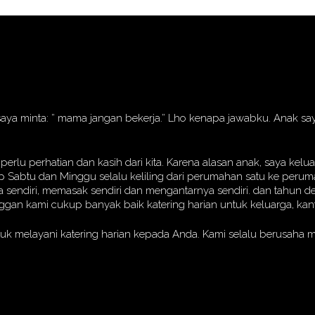
ak saya minta: ” mama jangan bekerja.” Lho kenapa jawabku. Anak 
rlu perhatian dan kasih dari kita. Karena alasan anak, saya ke
ap Sabtu dan Minggu selalu keliling dari perumahan satu ke peru
anja sendiri, memasak sendiri dan mengantarnya sendiri. dan tahu
ggan kami cukup banyak baik katering harian untuk keluarga, kan
tuk melayani katering harian kepada Anda. Kami selalu berusaha