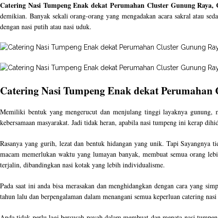
Catering Nasi Tumpeng Enak dekat Perumahan Cluster Gunung Raya, C
demikian. Banyak sekali orang-orang yang mengadakan acara sakral atau seda
dengan nasi putih atau nasi uduk.
Catering Nasi Tumpeng Enak dekat Perumahan C
Memiliki bentuk yang mengerucut dan menjulang tinggi layaknya gunung, ma
kebersamaan masyarakat. Jadi tidak heran, apabila nasi tumpeng ini kerap dihi
Rasanya yang gurih, lezat dan bentuk hidangan yang unik. Tapi Sayangnya t
macam memerlukan waktu yang lumayan banyak, membuat semua orang lebih m
terjalin, dibandingkan nasi kotak yang lebih individualisme.
Pada saat ini anda bisa merasakan dan menghidangkan dengan cara yang simp
tahun lalu dan berpengalaman dalam menangani semua keperluan catering nasi
Anda tidak perlu lagi bersusah payah dalam membuat dan menata nasi tumpen