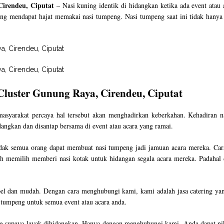
irendeu, Ciputat
– Nasi kuning identik di hidangkan ketika ada event atau
ng mendapat hajat memakai nasi tumpeng. Nasi tumpeng saat ini tidak hanya d
luster Gunung Raya, Cirendeu, Ciputat
syarakat percaya hal tersebut akan menghadirkan keberkahan. Kehadiran na
dangkan dan disantap bersama di event atau acara yang ramai.
idak semua orang dapat membuat nasi tumpeng jadi jamuan acara mereka. Car
emilih memberi nasi kotak untuk hidangan segala acara mereka. Padahal d
el dan mudah. Dengan cara menghubungi kami, kami adalah jasa catering yang
 tumpeng untuk semua event atau acara anda.
g supaya layak dihidangkan. Hanya dengan menghubungi kami, Anda dapat nik