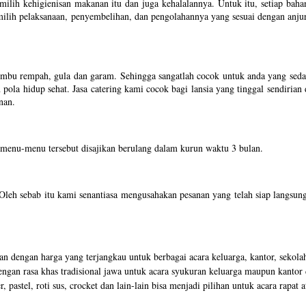
ilih kehigienisan makanan itu dan juga kehalalannya. Untuk itu, setiap b
lih pelaksanaan, penyembelihan, dan pengolahannya yang sesuai dengan anjur
mbu rempah, gula dan garam. Sehingga sangatlah cocok untuk anda yang sedan
pola hidup sehat. Jasa catering kami cocok bagi lansia yang tinggal sendiria
nan.
menu-menu tersebut disajikan berulang dalam kurun waktu 3 bulan.
 Oleh sebab itu kami senantiasa mengusahakan pesanan yang telah siap langsun
n dengan harga yang terjangkau untuk berbagai acara keluarga, kantor, sekolah
ngan rasa khas tradisional jawa untuk acara syukuran keluarga maupun kantor
, pastel, roti sus, crocket dan lain-lain bisa menjadi pilihan untuk acara rapa