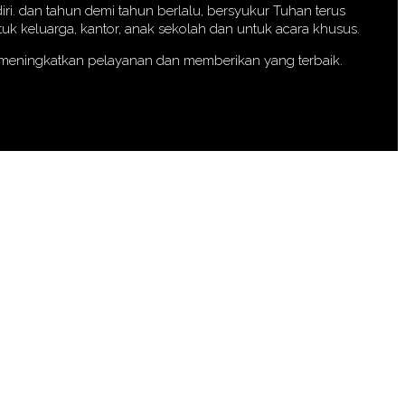
iri. dan tahun demi tahun berlalu, bersyukur Tuhan terus
k keluarga, kantor, anak sekolah dan untuk acara khusus.
a meningkatkan pelayanan dan memberikan yang terbaik.