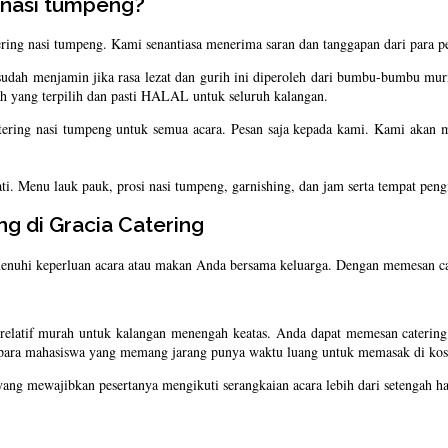
 nasi tumpeng?
ring nasi tumpeng. Kami senantiasa menerima saran dan tanggapan dari para p
l sudah menjamin jika rasa lezat dan gurih ini diperoleh dari bumbu-bumbu mu
ah yang terpilih dan pasti HALAL untuk seluruh kalangan.
atering nasi tumpeng untuk semua acara. Pesan saja kepada kami. Kami akan 
ti. Menu lauk pauk, prosi nasi tumpeng, garnishing, dan jam serta tempat pen
 di Gracia Catering
nuhi keperluan acara atau makan Anda bersama keluarga. Dengan memesan cat
 relatif murah untuk kalangan menengah keatas. Anda dapat memesan catering
r para mahasiswa yang memang jarang punya waktu luang untuk memasak di kos
ng mewajibkan pesertanya mengikuti serangkaian acara lebih dari setengah ha