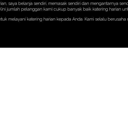
rian, saya belanja sendiri, memasak sendiri dan mengantarnya send
i jumlah pelanggan kami cukup banyak baik katering harian untu
ntuk melayani katering harian kepada Anda. Kami selalu berusah