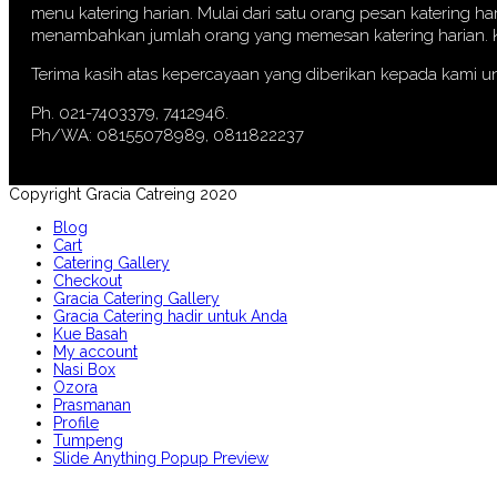
menu katering harian. Mulai dari satu orang pesan katering ha
menambahkan jumlah orang yang memesan katering harian. Kin
Terima kasih atas kepercayaan yang diberikan kepada kami u
Ph. 021-7403379, 7412946.
Ph/WA: 08155078989, 0811822237
Copyright Gracia Catreing 2020
Blog
Cart
Catering Gallery
Checkout
Gracia Catering Gallery
Gracia Catering hadir untuk Anda
Kue Basah
My account
Nasi Box
Ozora
Prasmanan
Profile
Tumpeng
Slide Anything Popup Preview