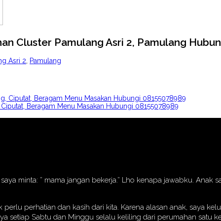
an Cluster Pamulang Asri 2, Pamulang Hubu
g Asri 2
,
Pamulang
ung, Ciputat, Beragam Menu Masakan Hubungi 08155078989
ru, Ciputat, Beragam Menu Masakan Hubungi 08155078989
nak saya minta: ” mama jangan bekerja.” Lho kenapa jawabku. Anak
erlu perhatian dan kasih dari kita. Karena alasan anak, saya k
aya setiap Sabtu dan Minggu selalu keliling dari perumahan satu