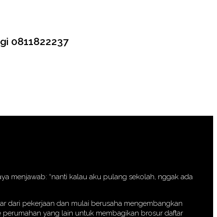
ngi 0811822237
 saya menjawab: “nanti kalau aku pulang sekolah, nggak ada
eluar dari pekerjaan dan mulai berusaha mengembangkan
 ke perumahan yang lain untuk membagikan brosur daftar