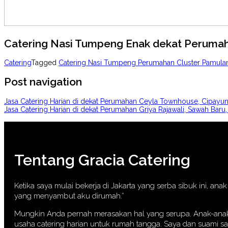
Catering Nasi Tumpeng Enak dekat Perumah
Catering
Tagged
Catering Nasi Tumpeng Perumahan Cluster Pamulan
Post navigation
Jasa Catering Harian di dekat Perumahan Ceyla Townhouse, Cipay
Jasa Catering Harian di dekat Perumahan Griya Rajawali, Sawah Ba
Tentang Gracia Catering
Ketika saya mulai bekerja di Jakarta yang serba sibuk ini, a
yang menyambut aku dirumah.”
Mungkin Anda pernah merasakan hal yang serupa. Anak-anak p
usaha catering harian untuk rumah tangga. Saya dan suami s