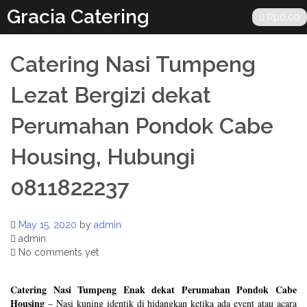
Skip
Gracia Catering
Rp
0.00
to
content
Catering Nasi Tumpeng
Lezat Bergizi dekat
Perumahan Pondok Cabe
Housing, Hubungi
0811822237
May 15, 2020
by
admin
admin
No comments yet
Catering Nasi Tumpeng Enak dekat Perumahan Pondok Cabe
Housing
– Nasi kuning identik di hidangkan ketika ada event atau acara