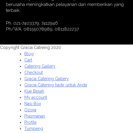
berusaha meningkatkan pelayanan dan memberikan yang
terbaik.
Ph. 021-7403379, 7412946.
Ph/WA: 08155078989, 0811822237
Copyright Gracia Catreing 2020
Blog
Cart
Catering Gallery
Checkout
Gracia Catering Gallery
Gracia Catering hadir untuk Anda
Kue Basah
My account
Nasi Box
Ozora
Prasmanan
Profile
Tumpeng