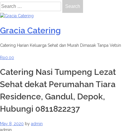
Search
for:
Skip
to
Gracia Catering
content
Catering Harian Keluarga Sehat dan Murah Dimasak Tanpa Vetsin
Rp
0.00
Catering Nasi Tumpeng Lezat
Sehat dekat Perumahan Tiara
Residence, Gandul, Depok,
Hubungi 0811822237
May 8, 2020
by
admin
admin