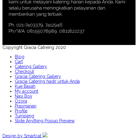
kami untuk melayani katering harian kepada Anda. Kami
selalu berusaha meningkatkan pelayanan dan
memberikan yang terbaik.
Ph. 021-7403379, 7412946.
Ph/WA: 08155078989, 0811822237
Copyright Gracia Catreing 2020
Blog
Cart
Catering Gallery
Checkout
Gracia Catering Gallery
Gracia Catering hadir untuk Anda
Kue Basah
My account
Nasi Box
Ozora
Prasmanan
Profile
Tumpeng
Slide Anything Popup Preview
Design by Smartcat