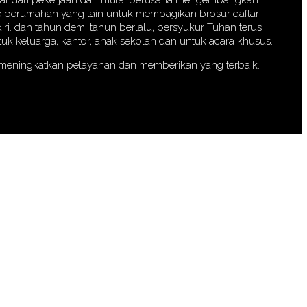
eluar dari pekerjaan dan mulai berusaha mengembangkan
 ke perumahan yang lain untuk membagikan brosur daftar
iri. dan tahun demi tahun berlalu, bersyukur Tuhan terus
k keluarga, kantor, anak sekolah dan untuk acara khusus.
a meningkatkan pelayanan dan memberikan yang terbaik.