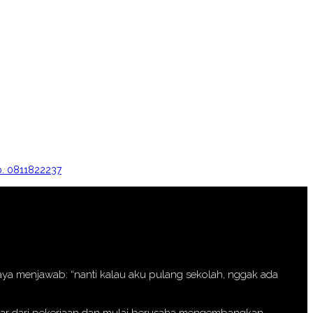
b. 0811822237
 saya menjawab: “nanti kalau aku pulang sekolah, nggak ada