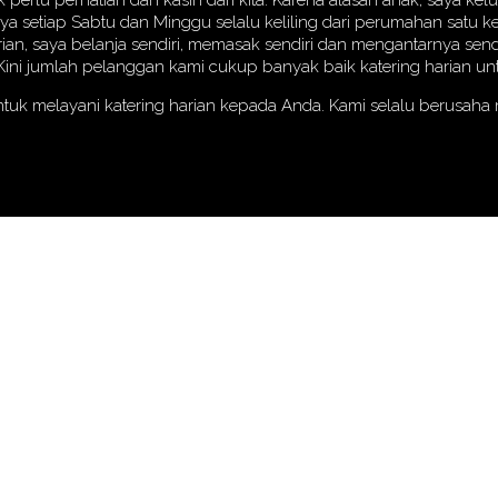
erlu perhatian dan kasih dari kita. Karena alasan anak, saya k
aya setiap Sabtu dan Minggu selalu keliling dari perumahan satu
rian, saya belanja sendiri, memasak sendiri dan mengantarnya send
i jumlah pelanggan kami cukup banyak baik katering harian untu
ntuk melayani katering harian kepada Anda. Kami selalu berusah