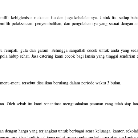
ilih kehigienisan makanan itu dan juga kehalalannya. Untuk itu, setiap b
milih pelaksanaan, penyembelihan, dan pengolahannya yang sesuai dengan a
u rempah, gula dan garam. Sehingga sangatlah cocok untuk anda yang sedan
ola hidup sehat. Jasa catering kami cocok bagi lansia yang tinggal sendiria
menu-menu tersebut disajikan berulang dalam periode waktu 3 bulan.
an. Oleh sebab itu kami senantiasa mengusahakan pesanan yang telah siap lan
 dengan harga yang terjangkau untuk berbagai acara keluarga, kantor, sekolah
ngan rasa khas tradisional jawa untuk acara syukuran keluarga ataupun kanto