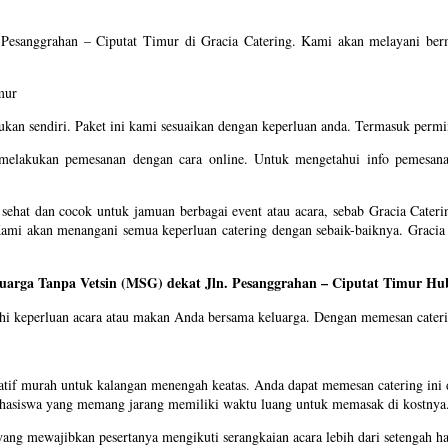
. Pesanggrahan – Ciputat Timur di Gracia Catering. Kami akan melayani berm
tukan sendiri. Paket ini kami sesuaikan dengan keperluan anda. Termasuk per
melakukan pemesanan dengan cara online. Untuk mengetahui info pemesanan
hat dan cocok untuk jamuan berbagai event atau acara, sebab Gracia Catering
Kami akan menangani semua keperluan catering dengan sebaik-baiknya. Gracia 
arga Tanpa Vetsin (MSG) dekat Jln. Pesanggrahan – Ciputat Timur Hu
i keperluan acara atau makan Anda bersama keluarga. Dengan memesan cateri
atif murah untuk kalangan menengah keatas. Anda dapat memesan catering ini 
ahasiswa yang memang jarang memiliki waktu luang untuk memasak di kostnya
ng mewajibkan pesertanya mengikuti serangkaian acara lebih dari setengah ha