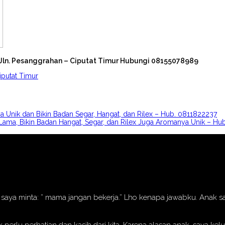
 Jln. Pesanggrahan – Ciputat Timur Hubungi 08155078989
iputat Timur
 Unik dan Bikin Badan Segar, Hangat, dan Rilex – Hub. 0811822237
ama, Bikin Badan Hangat, Segar, dan Rilex Juga Aromanya Unik – Hu
nak saya minta: ” mama jangan bekerja.” Lho kenapa jawabku. Anak