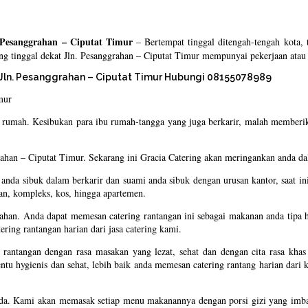
 Pesanggrahan – Ciputat Timur
– Bertempat tinggal ditengah-tengah kota
ng tinggal dekat Jln. Pesanggrahan – Ciputat Timur mempunyai pekerjaan atau
 Jln. Pesanggrahan – Ciputat Timur Hubungi 08155078989
an rumah. Kesibukan para ibu rumah-tangga yang juga berkarir, malah member
ggrahan – Ciputat Timur. Sekarang ini Gracia Catering akan meringankan anda
u anda sibuk dalam berkarir dan suami anda sibuk dengan urusan kantor, saat 
han, kompleks, kos, hingga apartemen.
umahan. Anda dapat memesan catering rantangan ini sebagai makanan anda tipa 
ing rantangan harian dari jasa catering kami.
tangan dengan rasa masakan yang lezat, sehat dan dengan cita rasa khas I
tu hygienis dan sehat, lebih baik anda memesan catering rantang harian dari 
anda. Kami akan memasak setiap menu makanannya dengan porsi gizi yang imba