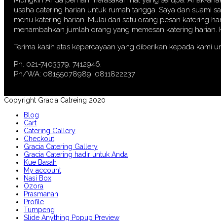
Mungkin Anda pernah merasakan hal yang serupa. Anak-anak p
usaha catering harian untuk rumah tangga. Saya dan suami s
menu katering harian. Mulai dari satu orang pesan katering ha
menambahkan jumlah orang yang memesan katering harian. Kin
Terima kasih atas kepercayaan yang diberikan kepada kami u
Ph. 021-7403379, 7412946.
Ph/WA: 08155078989, 0811822237
Copyright Gracia Catreing 2020
Blog
Cart
Catering Gallery
Checkout
Gracia Catering Gallery
Gracia Catering hadir untuk Anda
Kue Basah
My account
Nasi Box
Ozora
Prasmanan
Profile
Tumpeng
Slide Anything Popup Preview