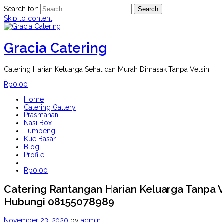
Search for:
Skip to content
Gracia Catering
Catering Harian Keluarga Sehat dan Murah Dimasak Tanpa Vetsin
Rp
0.00
Home
Catering Gallery
Prasmanan
Nasi Box
Tumpeng
Kue Basah
Blog
Profile
Rp
0.00
Catering Rantangan Harian Keluarga Tanpa Ve
Hubungi 08155078989
November 23, 2020
by
admin