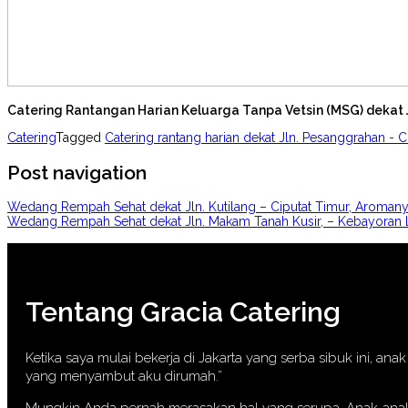
Catering Rantangan Harian Keluarga Tanpa Vetsin (MSG) dekat
Catering
Tagged
Catering rantang harian dekat Jln. Pesanggrahan - C
Post navigation
Wedang Rempah Sehat dekat Jln. Kutilang – Ciputat Timur, Aromanya
Wedang Rempah Sehat dekat Jln. Makam Tanah Kusir, – Kebayoran L
Tentang Gracia Catering
Ketika saya mulai bekerja di Jakarta yang serba sibuk ini, a
yang menyambut aku dirumah.”