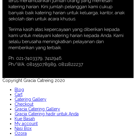
terus menambahkan jumlah orang yang memesan
katering harian. Kini jumlah pelanggan kami cukup
banyak baik katering harian untuk keluarga, kantor, anak
sekolah dan untuk acara khusus.
Terima kasih atas kepercayaan yang diberikan kepada
kami untuk melayani katering harian kepada Anda. Kami
selalu berusaha meningkatkan pelayanan dan
memberikan yang terbaik.
Ph. 021-7403379, 7412946.
Ph/WA: 08155078989, 0811822237
Copyright Gracia Catreing 2020
Blog
Cart
Catering Gallery
Checkout
Gracia Catering Gallery
Gracia Catering hadir untuk Anda
Kue Basah
My account
Nasi Box
Ozora