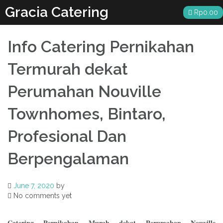
Skip
Gracia Catering
Rp
0.00
to
content
Info Catering Pernikahan
Termurah dekat
Perumahan Nouville
Townhomes, Bintaro,
Profesional Dan
Berpengalaman
June 7, 2020
by
No comments yet
Catering Pernikahan Murah dekat Perumahan Nouville