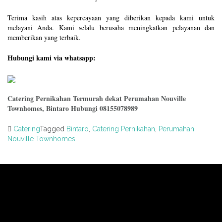
Terima kasih atas kepercayaan yang diberikan kepada kami untuk
melayani Anda. Kami selalu berusaha meningkatkan pelayanan dan
memberikan yang terbaik.
Hubungi kami via whatsapp:
Catering Pernikahan Termurah dekat Perumahan Nouville
Townhomes, Bintaro Hubungi 08155078989
Catering
Tagged
Bintaro
,
Catering Pernikahan
,
Perumahan
Nouville Townhomes
Post
navigation