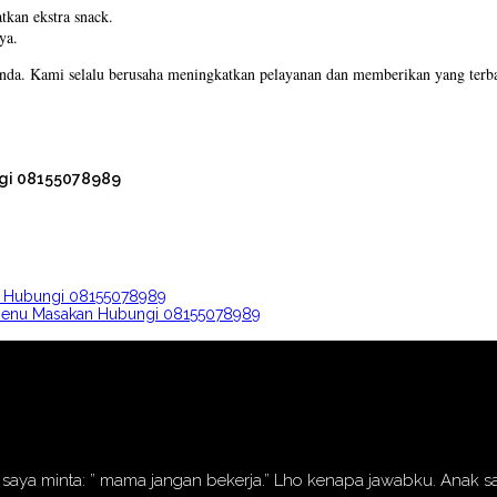
kan ekstra snack.
ya.
Anda. Kami selalu berusaha meningkatkan pelayanan dan memberikan yang terba
ngi 08155078989
zi Hubungi 08155078989
m Menu Masakan Hubungi 08155078989
nak saya minta: ” mama jangan bekerja.” Lho kenapa jawabku. Anak