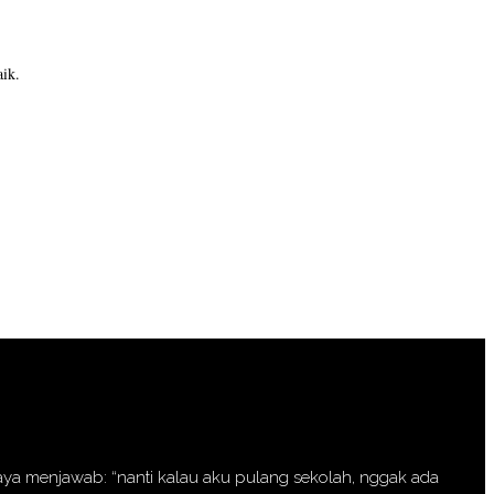
ik.
 saya menjawab: “nanti kalau aku pulang sekolah, nggak ada