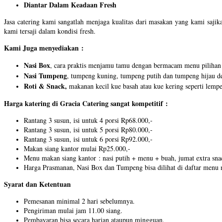
Diantar Dalam Keadaan Fresh
Jasa catering kami sangatlah menjaga kualitas dari masakan yang kami saji
kami tersaji dalam kondisi fresh.
Kami Juga menyediakan :
Nasi Box
, cara praktis menjamu tamu dengan bermacam menu pilihan da
Nasi Tumpeng
, tumpeng kuning, tumpeng putih dan tumpeng hijau de
Roti & Snack,
makanan kecil kue basah atau kue kering seperti lemper
Harga katering di Gracia Catering sangat kompetitif :
Rantang 3 susun, isi untuk 4 porsi Rp68.000,-
Rantang 3 susun, isi untuk 5 porsi Rp80.000,-
Rantang 3 susun, isi untuk 6 porsi Rp92.000,-
Makan siang kantor mulai Rp25.000,-
Menu makan siang kantor : nasi putih + menu + buah, jumat extra sna
Harga Prasmanan, Nasi Box dan Tumpeng bisa dilihat di daftar menu
Syarat dan Ketentuan
Pemesanan minimal 2 hari sebelumnya.
Pengiriman mulai jam 11.00 siang.
Pembayaran bisa secara harian ataupun mingguan.