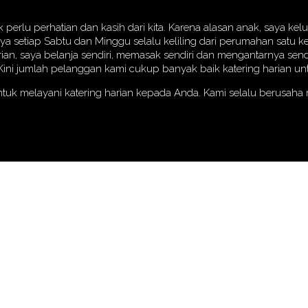
erlu perhatian dan kasih dari kita. Karena alasan anak, saya k
aya setiap Sabtu dan Minggu selalu keliling dari perumahan satu
rian, saya belanja sendiri, memasak sendiri dan mengantarnya send
i jumlah pelanggan kami cukup banyak baik katering harian untu
ntuk melayani katering harian kepada Anda. Kami selalu berusah