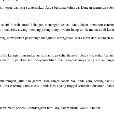
hi keperluan acara atau makan Anda bersama keluarga. Dengan memesan cateri
 relatif murah untuk kalangan menengah keatas. Anda dapat memesan catering
 para mahasiswa yang memang jarang punya waktu luang untuk memasak di kost
ng mewajibkan pesertanya mengikuti serangkaian acara lebih dari setengah ha
ilih kehigienisan makanan itu dan juga kehalalannya. Untuk itu, setiap bah
i memilih pelaksanaan, penyembelihan, dan pengolahannya yang sesuai denga
u rempah, gula dan garam. Jadi sangat cocok bagi anda yang sedang sakit d
t. Jasa catering kami cocok untuk lansia yang tinggal sendirian dirumah, bah
enu-menu tersebut dihidangkan berulang dalam kurun waktu 3 bulan.