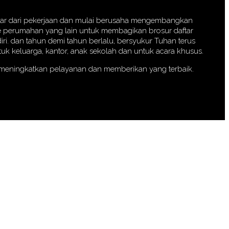
eluar dari pekerjaan dan mulai berusaha mengembangkan
 ke perumahan yang lain untuk membagikan brosur daftar
iri. dan tahun demi tahun berlalu, bersyukur Tuhan terus
k keluarga, kantor, anak sekolah dan untuk acara khusus.
a meningkatkan pelayanan dan memberikan yang terbaik.