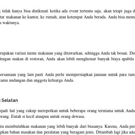
ng tidak hanya bisa dinikmati ketika ada event tertentu saja, akan tetapi juga
tar makanan ke kantor, ke rumah, atau ketempat Anda berada. Anda bisa mema
da waktunya.
rupakan variasi menu makanan yang ditawarkan, sehingga Anda tak bosan. Disa
ngan makan di restoran, Anda akan lebih menghemat banyak biaya apabila me
kebersamaan yang lain pasti Anda perlu mempersiapkan jamuan untuk para ta
tamu undangan dan anggota keluarga Anda.
g Selatan
i hal yang cukup merepotkan untuk beberapa orang terutama untuk Anda y
orang. Entah si kecil ataupun untuk orang dewasa.
ntu membutuhkan makanan yang lebih banyak dari biasanya. Karena, Anda per
apkan bahan masakan dan peralatan yang beragam jenis. Ditambah lagi jika ad