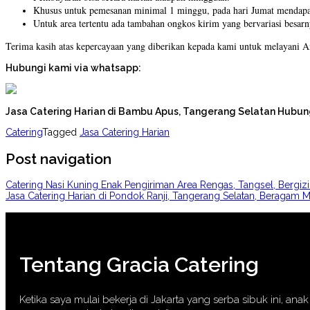
Khusus untuk pemesanan minimal 1 minggu, pada hari Jumat mendapat
Untuk area tertentu ada tambahan ongkos kirim yang bervariasi besarn
Terima kasih atas kepercayaan yang diberikan kepada kami untuk melayani 
Hubungi kami via whatsapp:
Jasa Catering Harian di Bambu Apus, Tangerang Selatan Hubu
Catering
Tagged
Jasa Catering Harian
Post navigation
Catering Nasi Kuning Enak Pengiriman Area Rengas, Tangsel, Bergi
Jasa Catering Harian di Pondok Ranji, Tangerang Selatan, Beraga
Tentang Gracia Catering
Ketika saya mulai bekerja di Jakarta yang serba sibuk ini, a