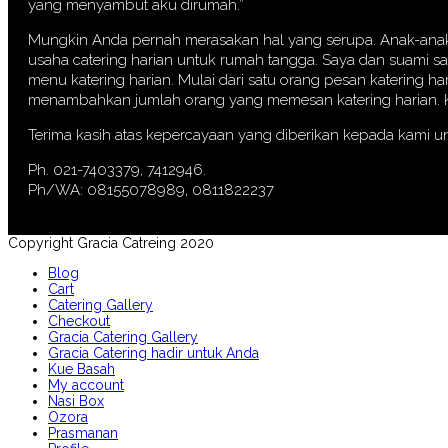
yang menyambut aku dirumah.”
Mungkin Anda pernah merasakan hal yang serupa. Anak-anak p
usaha catering harian untuk rumah tangga. Saya dan suami s
menu katering harian. Mulai dari satu orang pesan katering ha
menambahkan jumlah orang yang memesan katering harian. Kin
Terima kasih atas kepercayaan yang diberikan kepada kami u
Ph. 021-7403379, 7412946.
Ph/WA: 08155078989, 0811822237
Copyright Gracia Catreing 2020
Blog
Cart
Catering Gallery
Checkout
Gracia Catering Gallery
Gracia Catering hadir untuk Anda
Kue Basah
My account
Nasi Box
Ozora
Prasmanan