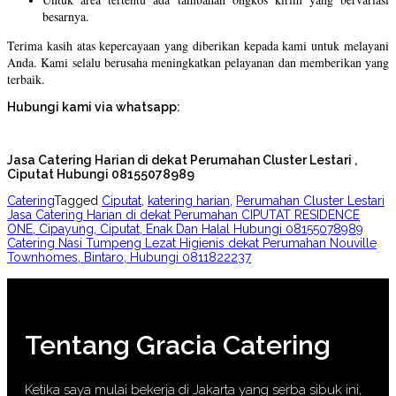
besarnya.
Terima kasih atas kepercayaan yang diberikan kepada kami untuk melayani
Anda. Kami selalu berusaha meningkatkan pelayanan dan memberikan yang
terbaik.
Hubungi kami via whatsapp:
Jasa Catering Harian di dekat Perumahan Cluster Lestari ,
Ciputat Hubungi 08155078989
Catering
Tagged
Ciputat
,
katering harian
,
Perumahan Cluster Lestari
Post
Jasa Catering Harian di dekat Perumahan CIPUTAT RESIDENCE
ONE, Cipayung, Ciputat, Enak Dan Halal Hubungi 08155078989
navigation
Catering Nasi Tumpeng Lezat Higienis dekat Perumahan Nouville
Townhomes, Bintaro, Hubungi 0811822237
Tentang Gracia Catering
Ketika saya mulai bekerja di Jakarta yang serba sibuk ini,