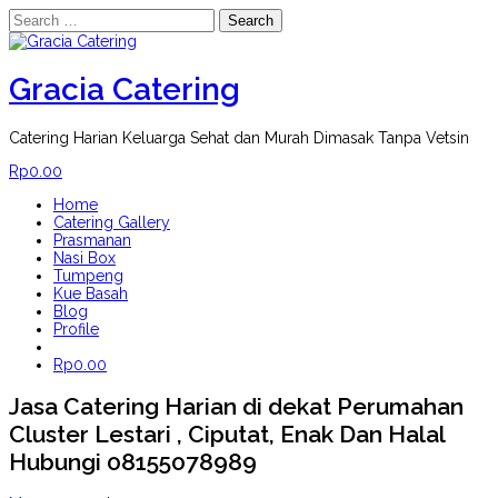
Search
for:
Skip
to
content
Gracia Catering
Catering Harian Keluarga Sehat dan Murah Dimasak Tanpa Vetsin
Rp
0.00
Home
Catering Gallery
Prasmanan
Nasi Box
Tumpeng
Kue Basah
Blog
Profile
Rp
0.00
Jasa Catering Harian di dekat Perumahan
Cluster Lestari , Ciputat, Enak Dan Halal
Hubungi 08155078989