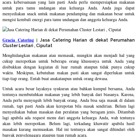
acara kebersamaan yang lain pasti Anda perlu mempersiapkan makanan
untuk para tamu undangan atau keluarga Anda. Anda juga dapat
menyediakan snack untuk makanan pendamping dan makanan besar untuk
mengisi kembali energi para tamu undangan dan anggota keluarga Anda.
Gracia Catering
|
Jasa Catering Harian di dekat Perumahan
Cluster Lestari , Ciputat
Menghidangkan makanan atau memasak, mungkin akan menjadi hal yang
cukup merepotkan untuk beberapa orang khususnya untuk Anda yang
disibukkan dengan kegiatan di luar rumah ataupun tidak punya cukup
waktu. Meskipun, kebutuhan makan pasti akan sangat diperlukan untuk
tiap-tiap orang. Entah buat anakataupun untuk orang dewasa.
Untuk acara besar layaknya syukuran atau bahkan kumpul bersama, Anda
tentunya membutuhkan makanan yang lebih banyak dari biasanya. Karena,
Anda perlu menyuguh lebih banyak orang. Anda bisa saja masak di dalam
rumah, tapi pasti Anda akan kerepotan bila masak sendirian. Belum lagi
menyediakan bahan masakan dan peralatan yang beragam jenis. Ditambah
lagi apabila ada request menu dari anggota keluarga Anda, wah tentunya
akan lebih merepotkan. Belum lagi, terkadang khawatir apabila hasil
masakan kurang memuaskan. Hal ini tentunya akan sangat dihindari oleh
banyak penyelenggara ataupun tuan rumah acara.