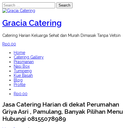
Search
for:
Skip
to
content
Gracia Catering
Catering Harian Keluarga Sehat dan Murah Dimasak Tanpa Vetsin
Rp
0.00
Home
Catering Gallery
Prasmanan
Nasi Box
Tumpeng
Kue Basah
Blog
Profile
Rp
0.00
Jasa Catering Harian di dekat Perumahan
Griya Asri , Pamulang, Banyak Pilihan Menu
Hubungi 08155078989