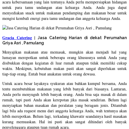
acara kebersamaan yang lain tentunya Anda perlu mempersiapkan hidangan
untuk para tamu undangan atau keluarga Anda. Anda juga dapat
menyediakan snack untuk makanan pendamping dan makanan besar untuk
mengisi kembali energi para tamu undangan dan anggota keluarga Anda.
Gracia Catering
|
Jasa Catering Harian di dekat Perumahan
Griya Asri , Pamulang
Menyajikan makanan atau memasak, mungkin akan menjadi hal yang
lumayan merepotkan untuk beberapa orang khususnya untuk Anda yang
disibukkan dengan kegiatan di luar rumah ataupun tidak memiliki cukup
waktu. Meskipun, kebutuhan makan pasti akan sangat diperlukan untuk
tiap-tiap orang. Entah buat anakatau untuk orang dewasa.
Untuk acara besar layaknya syukuran atau bahkan kumpul bersama, Anda
tentu membutuhkan makanan yang lebih banyak dari biasanya. Lantaran,
Anda perlu menyuguh lebih banyak orang. Anda bisa saja masak di dalam
rumah, tapi pasti Anda akan kerepotan jika masak sendirian. Belum lagi
menyiapkan bahan masakan dan peralatan yang beragam jenis. Ditambah
lagi bila ada request menu dari anggota keluarga Anda, wah tentunya akan
lebih merepotkan. Belum lagi, terkadang khawatir seandainya hasil masakan
kurang memuaskan. Hal ini pasti akan sangat dihindari oleh banyak
penyelenggara ataupun tuan rumah acara.