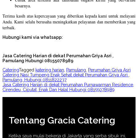
besarnya.
Terima kasih atas kepercayaan yang diberikan kepada kami untuk melayani
Anda. Kami selalu berusaha meningkatkan pelayanan dan memberikan yang
terbaik.
Hubungi kami via whatsapp:
Jasa Catering Harian di dekat Perumahan Griya Asri ,
Pamulang Hubungi 08155078989
Catering
Tagged
katering harian
,
Pamulang
,
Perumahan Griya Asri
Post
Catering Nasi Tumpeng Enak Sehat dekat Perumahan Griya Asri ,
Pamulang, Hubungi 0811822237
navigation
Jasa Catering Harian di dekat Perumahan Purnawarman Residence,
Cirendeu, Ciputat, Enak Dan Halal Hubungi 08155078989
Tentang Gracia Catering
Ketika saya mulai bekerja di Jakarta yang serba sibuk ini,