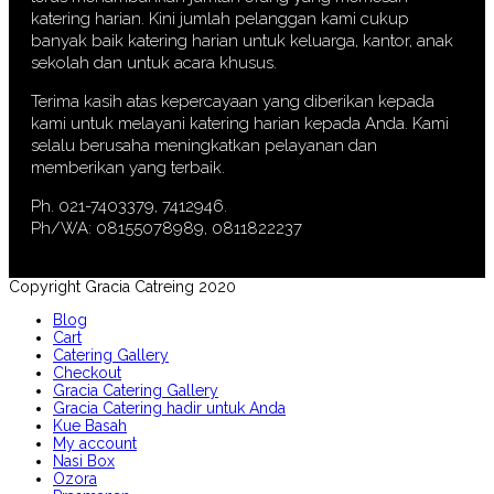
katering harian. Kini jumlah pelanggan kami cukup
banyak baik katering harian untuk keluarga, kantor, anak
sekolah dan untuk acara khusus.
Terima kasih atas kepercayaan yang diberikan kepada
kami untuk melayani katering harian kepada Anda. Kami
selalu berusaha meningkatkan pelayanan dan
memberikan yang terbaik.
Ph. 021-7403379, 7412946.
Ph/WA: 08155078989, 0811822237
Copyright Gracia Catreing 2020
Blog
Cart
Catering Gallery
Checkout
Gracia Catering Gallery
Gracia Catering hadir untuk Anda
Kue Basah
My account
Nasi Box
Ozora