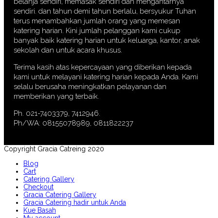
belanja sendiri, memasak sendiri dan mengantarnya
sendiri. dan tahun demi tahun berlalu, bersyukur Tuhan
terus menambahkan jumlah orang yang memesan
katering harian. Kini jumlah pelanggan kami cukup
banyak baik katering harian untuk keluarga, kantor, anak
sekolah dan untuk acara khusus.
Terima kasih atas kepercayaan yang diberikan kepada
kami untuk melayani katering harian kepada Anda. Kami
selalu berusaha meningkatkan pelayanan dan
memberikan yang terbaik.
Ph. 021-7403379, 7412946.
Ph/WA: 08155078989, 0811822237
Copyright Gracia Catreing 2020
Blog
Cart
Catering Gallery
Checkout
Gracia Catering Gallery
Gracia Catering hadir untuk Anda
Kue Basah