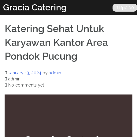
Skip
Gracia Catering
Rp
0.00
to
content
Katering Sehat Untuk
Karyawan Kantor Area
Pondok Pucung
January 13, 2024
by
admin
admin
No comments yet