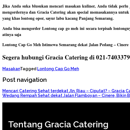
Jika Anda suka blusukan mencari masakan kuliner, Anda tidak perlu
mengordernya dan Gracia Catering akan special memasakannya untu
yang khas lontong opor, sayur labu kacang Panjang Semarang.
Anda bisa mengorder Lontong cap go meh ini secara terpisah lontong
atinya saja
Lontong Cap Go Meh Istimewa Semarang dekat Jalan Pedang – Cinere
Segera hubungi Gracia Catering di 021-740337
Masakan
Tagged
Lontong Cap Go Meh
Post navigation
Mencari Catering Sehat terdekat Jln. Riau – Ciputat? – Gracia
Wedang Rempah Sehat dekat Jalan Flamboyan – Cinere, Bikin B
Tentang Gracia Catering