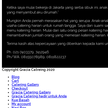
Ketika saya mulai bekerja di Jakarta yang serba sibuk ini, a
yang menyambut aku dirumah.”
Mungkin Anda pernah merasakan hal yang serupa. Anak-anak p
usaha catering harian untuk rumah tangga. Saya dan suami s
menu katering harian. Mulai dari satu orang pesan katering ha
menambahkan jumlah orang yang memesan katering harian. Kin
Terima kasih atas kepercayaan yang diberikan kepada kami u
Ph. 021-7403379, 7412946.
Ph/WA: 08155078989, 0811822237
Copyright Gracia Catreing 2020
Blog
Cart
Catering Gallery
Checkout
Gracia Catering Gallery
Gracia Catering hadir untuk Anda
Kue Basah
My account
Nasi Box