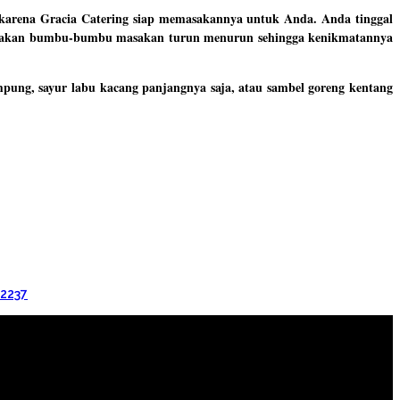
 karena Gracia Catering siap memasakannya untuk Anda. Anda tinggal
rupakan bumbu-bumbu masakan turun menurun sehingga kenikmatannya
pung, sayur labu kacang panjangnya saja, atau sambel goreng kentang
22237