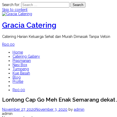
Search for:
Skip to content
Gracia Catering
Catering Harian Keluarga Sehat dan Murah Dimasak Tanpa Vetsin
Rp
0.00
Home
Catering Gallery
Prasmanan
Nasi Box
Tumpeng
Kue Basah
Blog
Profile
Rp
0.00
Lontong Cap Go Meh Enak Semarang dekat Ja
November 27, 2020
November 3, 2020
by
admin
admin