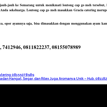
 jauh-jauh ke Semarang untuk menikmati lontong cap go meh tersebut,
k Anda sekeluarga. Lontong cap go meh masakkan Gracia catering me
nya, opor ayamnya saja, bisa dimasakkan dengan menggunakan ayam kam
9, 7412946, 0811822237, 08155078989
 Catering 08155078989
adan Hangat, Segar, dan Rilex Juga Aromanya Unik – Hub. 08118