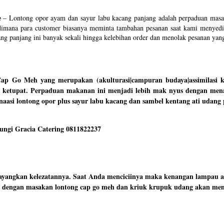
e
–
Lontong opor ayam dan sayur labu kacang panjang adalah perpaduan masa
 dimana para customer biasanya meminta tambahan pesanan saat kami menyed
ng panjang ini banyak sekali hingga kelebihan order dan menolak pesanan ya
ap Go Meh yang merupakan (akulturasi|campuran budaya|assimilasi k
ngan ketupat. Perpaduan makanan ini menjadi lebih mak nyus dengan me
inaasi lontong opor plus sayur labu kacang dan sambel kentang ati udan
ungi Gracia Catering 0811822237
bayangkan kelezatannya. Saat Anda menciciinya maka kenangan lampau 
rga dengan masakan lontong cap go meh dan kriuk krupuk udang akan me