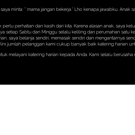
nak saya minta: ” mama jangan bekerja.” Lho kenapa jawabku. Anak
erlu perhatian dan kasih dari kita. Karena alasan anak, saya k
aya setiap Sabtu dan Minggu selalu keliling dari perumahan satu
rian, saya belanja sendiri, memasak sendiri dan mengantarnya send
i jumlah pelanggan kami cukup banyak baik katering harian untu
ntuk melayani katering harian kepada Anda. Kami selalu berusah