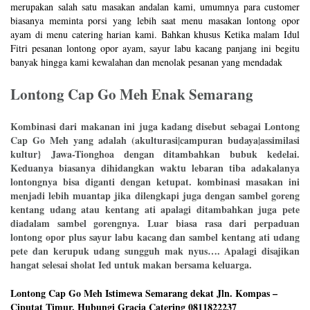
merupakan salah satu masakan andalan kami, umumnya para customer
biasanya meminta porsi yang lebih saat menu masakan lontong opor
ayam di menu catering harian kami. Bahkan khusus Ketika malam Idul
Fitri pesanan lontong opor ayam, sayur labu kacang panjang ini begitu
banyak hingga kami kewalahan dan menolak pesanan yang mendadak
Lontong Cap Go Meh Enak Semarang
Kombinasi dari makanan ini juga kadang disebut sebagai Lontong
Cap Go Meh yang adalah (akulturasi|campuran budaya|assimilasi
kultur} Jawa-Tionghoa dengan ditambahkan bubuk kedelai.
Keduanya biasanya dihidangkan waktu lebaran tiba adakalanya
lontongnya bisa diganti dengan ketupat. kombinasi masakan ini
menjadi lebih muantap jika dilengkapi juga dengan sambel goreng
kentang udang atau kentang ati apalagi ditambahkan juga pete
diadalam sambel gorengnya. Luar biasa rasa dari perpaduan
lontong opor plus sayur labu kacang dan sambel kentang ati udang
pete dan kerupuk udang sungguh mak nyus…. Apalagi disajikan
hangat selesai sholat Ied untuk makan bersama keluarga.
Lontong Cap Go Meh Istimewa Semarang dekat Jln. Kompas –
Ciputat Timur. Hubungi Gracia Catering 0811822237