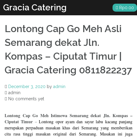
Skip
Gracia Catering
Rp
0.00
to
content
Lontong Cap Go Meh Asli
Semarang dekat Jln.
Kompas – Ciputat Timur |
Gracia Catering 0811822237
December 3, 2020
by
admin
admin
No comments yet
Lontong Cap Go Meh Istimewa Semarang dekat Jln. Kompas –
Ciputat Timur
–
Lontong opor ayam dan sayur labu kacang panjang
merupakan perpaduan masakan khas dari Semarang yang memberikan
cita rasa tinggi masakan original dari Semarang. Masakan ini juga