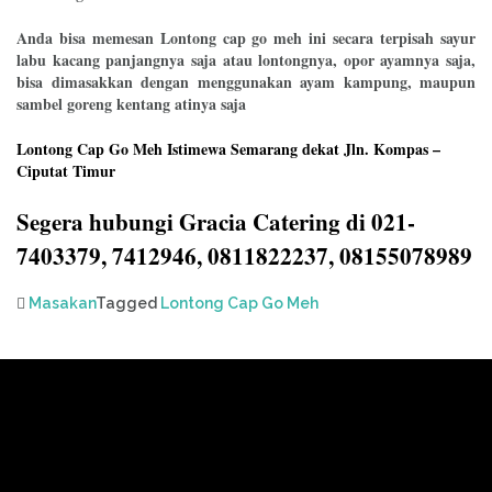
Anda bisa memesan Lontong cap go meh ini secara terpisah sayur
labu kacang panjangnya saja atau lontongnya, opor ayamnya saja,
bisa dimasakkan dengan menggunakan ayam kampung, maupun
sambel goreng kentang atinya saja
Lontong Cap Go Meh Istimewa Semarang dekat Jln. Kompas –
Ciputat Timur
Segera hubungi Gracia Catering di 021-
7403379, 7412946, 0811822237, 08155078989
Masakan
Tagged
Lontong Cap Go Meh
Post
navigation