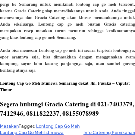
pergi ke Semarang untuk menikmati lontong cap go meh tersebut,
karena Gracia Catering siap menyediakannya untuk Anda. Anda tinggal
memesannya dan Gracia Catering akan khusus memasakannya untuk
Anda sekeluarga. Lontong cap go meh buatan Gracia catering
merupakan resep masakan turun menurun sehingga kenikmatannya
yang khas lontong cap go meh Semarang.
Anda bisa memesan Lontong cap go meh ini secara terpisah lontongnya,
opor ayamnya saja, bisa dimasakkan dengan menggunakan ayam
kampung, sayur labu kacang panjangnya saja, atau sambel goreng
kentang atinya saja
Lontong Cap Go Meh Istimewa Semarang dekat Jln. Pusaka – Ciputat
Timur
Segera hubungi Gracia Catering di 021-7403379,
7412946, 0811822237, 08155078989
Masakan
Tagged
Lontong Cap Go Meh
Post
Lontong Cap Go Meh Istimewa
Info Catering Pernikahan