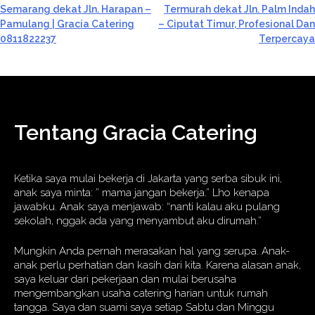
Semarang dekat Jln. Harapan –
Termurah dekat Jln. Palm Indah
navigation
Pamulang | Gracia Catering
– Ciputat Timur, Profesional Dan
0811822237
Terpercaya
Tentang Gracia Catering
Ketika saya mulai bekerja di Jakarta yang serba sibuk ini,
anak saya minta: ” mama jangan bekerja.” Lho kenapa
jawabku. Anak saya menjawab: “nanti kalau aku pulang
sekolah, nggak ada yang menyambut aku dirumah.”
Mungkin Anda pernah merasakan hal yang serupa. Anak-
anak perlu perhatian dan kasih dari kita. Karena alasan anak,
saya keluar dari pekerjaan dan mulai berusaha
mengembangkan usaha catering harian untuk rumah
tangga. Saya dan suami saya setiap Sabtu dan Minggu