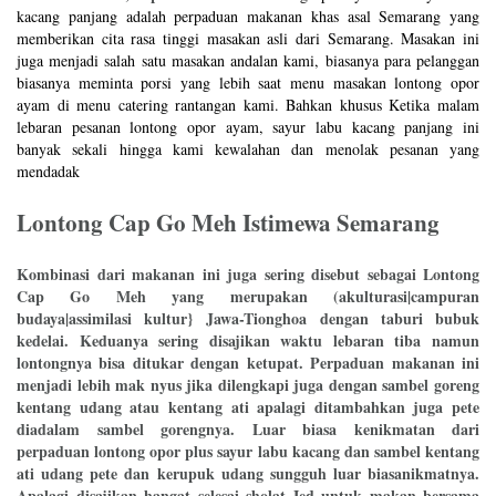
kacang panjang adalah perpaduan makanan khas asal Semarang yang
memberikan cita rasa tinggi masakan asli dari Semarang. Masakan ini
juga menjadi salah satu masakan andalan kami, biasanya para pelanggan
biasanya meminta porsi yang lebih saat menu masakan lontong opor
ayam di menu catering rantangan kami. Bahkan khusus Ketika malam
lebaran pesanan lontong opor ayam, sayur labu kacang panjang ini
banyak sekali hingga kami kewalahan dan menolak pesanan yang
mendadak
Lontong Cap Go Meh Istimewa Semarang
Kombinasi dari makanan ini juga sering disebut sebagai Lontong
Cap Go Meh yang merupakan (akulturasi|campuran
budaya|assimilasi kultur} Jawa-Tionghoa dengan taburi bubuk
kedelai. Keduanya sering disajikan waktu lebaran tiba namun
lontongnya bisa ditukar dengan ketupat. Perpaduan makanan ini
menjadi lebih mak nyus jika dilengkapi juga dengan sambel goreng
kentang udang atau kentang ati apalagi ditambahkan juga pete
diadalam sambel gorengnya. Luar biasa kenikmatan dari
perpaduan lontong opor plus sayur labu kacang dan sambel kentang
ati udang pete dan kerupuk udang sungguh luar biasanikmatnya.
Apalagi disajikan hangat selesai sholat Ied untuk makan bersama