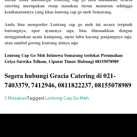
catering merupakan resep masakan turun menurun sehingga
kenikmatannya yang khas lontong cap go meh Semarang.
Anda bisa mengorder Lontong cap go meh ini secara terpisah
lontongnya, opor ayamnya saja, bisa dimasakkan dengan
menggunakan ayam kampung, sayur labu kacang panjangnya saja,
atau sambel goreng kentang atinya saja
Lontong Cap Go Meh Istimewa Semarang terdekat Perumahan
Griya Satwika Telkom, Ciputat Timur Hubungi 08155078989
Segera hubungi Gracia Catering di 021-
7403379, 7412946, 0811822237, 08155078989
Masakan
Tagged
Lontong Cap Go Meh
Post
navigation