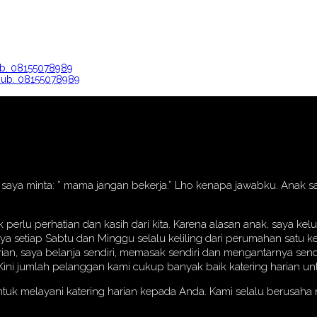
Hub. 08155078989
 Hub. 08155078989
nak saya minta: ” mama jangan bekerja.” Lho kenapa jawabku. Anak
erlu perhatian dan kasih dari kita. Karena alasan anak, saya k
aya setiap Sabtu dan Minggu selalu keliling dari perumahan satu
rian, saya belanja sendiri, memasak sendiri dan mengantarnya send
i jumlah pelanggan kami cukup banyak baik katering harian untu
ntuk melayani katering harian kepada Anda. Kami selalu berusah