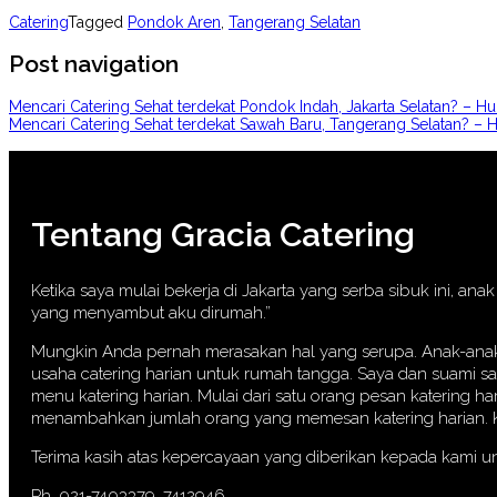
Catering
Tagged
Pondok Aren
,
Tangerang Selatan
Post navigation
Mencari Catering Sehat terdekat Pondok Indah, Jakarta Selatan? – 
Mencari Catering Sehat terdekat Sawah Baru, Tangerang Selatan? –
Tentang Gracia Catering
Ketika saya mulai bekerja di Jakarta yang serba sibuk ini, a
yang menyambut aku dirumah.”
Mungkin Anda pernah merasakan hal yang serupa. Anak-anak p
usaha catering harian untuk rumah tangga. Saya dan suami s
menu katering harian. Mulai dari satu orang pesan katering ha
menambahkan jumlah orang yang memesan katering harian. Kin
Terima kasih atas kepercayaan yang diberikan kepada kami u
Ph. 021-7403379, 7412946.