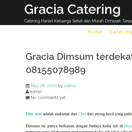
Skip
Gracia Catering
to
content
Catering Harian Keluarga Sehat dan Murah Dimasak Tanp
Home
Catering
Gracia Dimsum terdeka
08155078989
May 28, 2020
by
admin
admin
No comments yet
Dim sum
adalah makanan dari
Cina
dari piring kecil yang pal
Dimsum ini punya berkaitan dengan budaya kedai teh di
Hon
pedesaan yang lelah sering mengunjungi kedai teh lokal (cha la