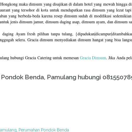
au Hongkong maka dimsum yang disajikan di dalam hotel yang mewah hingga d
taurant yang tersohor di kota untuk mendapatkan rasa dimsum yang lezat tap
n yang berbeda-beda karena resep dimsum sudah di modifikasi sedemikian 
untuk jenis dimsum jamur, dimsum daging asap, dimsum ayam, dan dimsum s
aging Ayam fresh pilihan tanpa tulang, {dipadukan|dicampur|ditambahk
nggugah selera. Gracia dimsum menyediakan dimsum hangat yang bisa langsun
ulang hubungi Gracia Catering untuk memesan
Gracia Dimsum
. Jika Anda pel
 Pondok Benda, Pamulang hubungi 081550789
amulang
,
Perumahan Pondok Benda