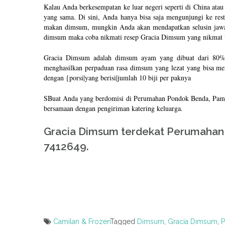
Kalau Anda berkesempatan ke luar negeri seperti di China at
yang sama. Di sini, Anda hanya bisa saja mengunjungi ke res
makan dimsum, mungkin Anda akan mendapatkan selusin jawaba
dimsum maka coba nikmati resep Gracia Dimsum yang nikmat 
Gracia Dimsum adalah dimsum ayam yang dibuat dari 80% d
menghasilkan perpaduan rasa dimsum yang lezat yang bisa me
dengan {porsi|yang berisi|jumlah 10 biji per paknya
SBuat Anda yang berdomisi di Perumahan Pondok Benda, Pam
bersamaan dengan pengiriman katering keluarga.
Gracia Dimsum terdekat Perumahan
7412649.
Camilan & Frozen
Tagged
Dimsum
,
Gracia Dimsum
,
P