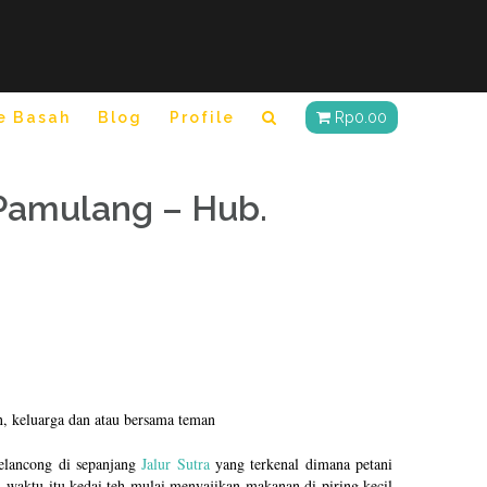
e Basah
Blog
Profile
Rp
0.00
Pamulang – Hub.
n, keluarga dan atau bersama teman
pelancong di sepanjang
Jalur Sutra
yang terkenal dimana petani
h. waktu itu kedai teh mulai menyajikan makanan di piring kecil