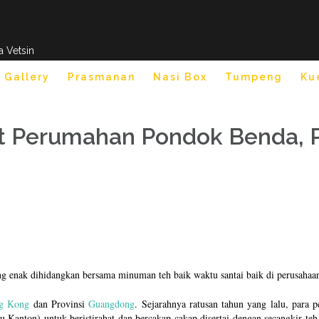
a Vetsin
 Gallery
Prasmanan
Nasi Box
Tumpeng
Ku
t Perumahan Pondok Benda, 
ing enak dihidangkan bersama minuman teh baik waktu santai baik di perusahaa
g Kong
dan Provinsi
Guangdong
. Sejarahnya ratusan tahun yang lalu, para 
u Kanton) untuk beristirahat dan bercakap-cakap disertai dengan secangkir te