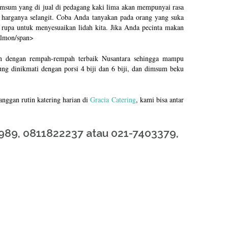
imsum yang di jual di pedagang kaki lima akan mempunyai rasa
i harganya selangit. Coba Anda tanyakan pada orang yang suka
rupa untuk menyesuaikan lidah kita. Jika Anda pecinta makan
almon/span>
an dengan rempah-rempah terbaik Nusantara sehingga mampu
g dinikmati dengan porsi 4 biji dan 6 biji, dan dimsum beku
anggan rutin katering harian di
Gracia Catering
, kami bisa antar
89, 0811822237 atau 021-7403379,