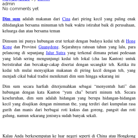
admin
No comments yet
Dim sum
adalah makanan dari
Cina
dari piring kecil yang paling enak
dihidangkan bersama minuman teh baik waktu istirahat baik di perusahaan,
keluarga dan atau bersama teman
Dimsum ini punya hubungan erat terkait dengan budaya kedai teh di
Hong
Kong
dan Provinsi
Guangdong
. Sejarahnya ratusan tahun yang lalu, para
pelancong di sepanjang
Jalur Sutra
yang terkenal dimana petani pedesaan
yang lelah sering mengunjungi kedai teh lokal (cha lau Kanton) untuk
beristirahat dan bercakap-cakap disertai dengan secangkir teh. Ketika itu
kedai teh mulai menyajikan makanan di piring kecil dengan teh, yang
menjadi cikal bakal tradisi menikmati dim sum hingga sekarang ini
Dim sum secara harfiah diterjemahkan sebagai “menyentuh hati” dan
hubungan dengan kata Kanton “yum cha” berarti minum teh. Secara
keseluruhan, dim sum adalah hidangan yang berupa hidangan-hidangan
kecil yang disajikan dengan minuman the, yang terdiri dari kumpulan rasa
gurih dan manis dari berbagai roti kukus dan goreng, pangsit dan roti
gulung, namun sekarang jenisnya sudah banyak sekali.
Kalau Anda berkesempatan ke luar negeri seperti di China atau Hongkong