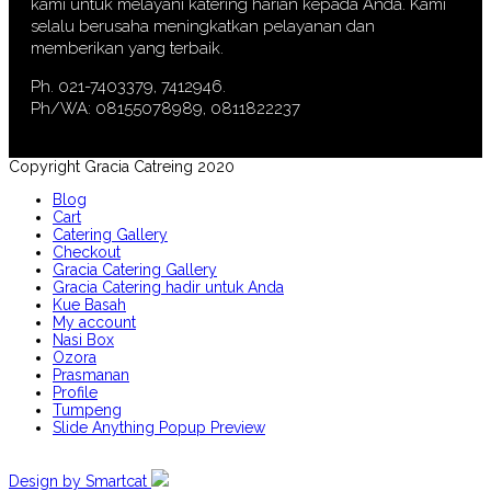
kami untuk melayani katering harian kepada Anda. Kami
selalu berusaha meningkatkan pelayanan dan
memberikan yang terbaik.
Ph. 021-7403379, 7412946.
Ph/WA: 08155078989, 0811822237
Copyright Gracia Catreing 2020
Blog
Cart
Catering Gallery
Checkout
Gracia Catering Gallery
Gracia Catering hadir untuk Anda
Kue Basah
My account
Nasi Box
Ozora
Prasmanan
Profile
Tumpeng
Slide Anything Popup Preview
Design by Smartcat