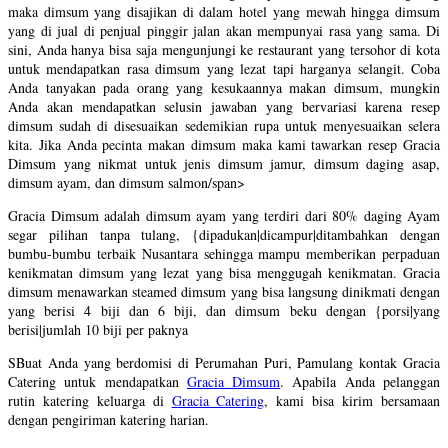
maka dimsum yang disajikan di dalam hotel yang mewah hingga dimsum
yang di jual di penjual pinggir jalan akan mempunyai rasa yang sama. Di
sini, Anda hanya bisa saja mengunjungi ke restaurant yang tersohor di kota
untuk mendapatkan rasa dimsum yang lezat tapi harganya selangit. Coba
Anda tanyakan pada orang yang kesukaannya makan dimsum, mungkin
Anda akan mendapatkan selusin jawaban yang bervariasi karena resep
dimsum sudah di disesuaikan sedemikian rupa untuk menyesuaikan selera
kita. Jika Anda pecinta makan dimsum maka kami tawarkan resep Gracia
Dimsum yang nikmat untuk jenis dimsum jamur, dimsum daging asap,
dimsum ayam, dan dimsum salmon/span>
Gracia Dimsum adalah dimsum ayam yang terdiri dari 80% daging Ayam
segar pilihan tanpa tulang, {dipadukan|dicampur|ditambahkan dengan
bumbu-bumbu terbaik Nusantara sehingga mampu memberikan perpaduan
kenikmatan dimsum yang lezat yang bisa menggugah kenikmatan. Gracia
dimsum menawarkan steamed dimsum yang bisa langsung dinikmati dengan
yang berisi 4 biji dan 6 biji, dan dimsum beku dengan {porsi|yang
berisi|jumlah 10 biji per paknya
SBuat Anda yang berdomisi di Perumahan Puri, Pamulang kontak Gracia
Catering untuk mendapatkan
Gracia Dimsum
. Apabila Anda pelanggan
rutin katering keluarga di
Gracia Catering
, kami bisa kirim bersamaan
dengan pengiriman katering harian.