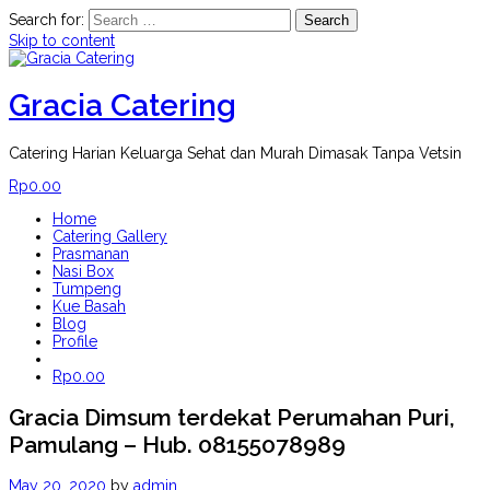
Search for:
Skip to content
Gracia Catering
Catering Harian Keluarga Sehat dan Murah Dimasak Tanpa Vetsin
Rp
0.00
Home
Catering Gallery
Prasmanan
Nasi Box
Tumpeng
Kue Basah
Blog
Profile
Rp
0.00
Gracia Dimsum terdekat Perumahan Puri,
Pamulang – Hub. 08155078989
May 20, 2020
by
admin