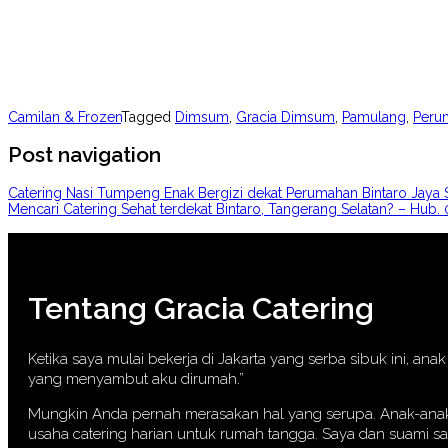
Camilan & Frozen
Tagged
Dimsum
,
Gracia Dimsum
,
Pamulang
,
Peru
Post navigation
Catering Nasi Tumpeng Enak Bergizi dekat Perumahan Bintaro Jaya 
Mencari Catering Sehat terdekat Bintaro, Tangerang Selatan? – Hub
Tentang Gracia Catering
Ketika saya mulai bekerja di Jakarta yang serba sibuk ini, a
yang menyambut aku dirumah.”
Mungkin Anda pernah merasakan hal yang serupa. Anak-anak p
usaha catering harian untuk rumah tangga. Saya dan suami s