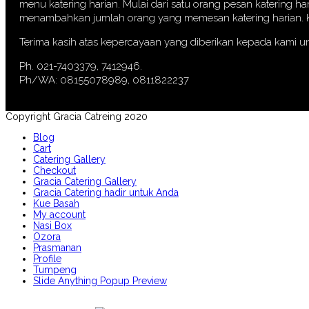
menu katering harian. Mulai dari satu orang pesan katering ha
menambahkan jumlah orang yang memesan katering harian. Kin
Terima kasih atas kepercayaan yang diberikan kepada kami u
Ph. 021-7403379, 7412946.
Ph/WA: 08155078989, 0811822237
Copyright Gracia Catreing 2020
Blog
Cart
Catering Gallery
Checkout
Gracia Catering Gallery
Gracia Catering hadir untuk Anda
Kue Basah
My account
Nasi Box
Ozora
Prasmanan
Profile
Tumpeng
Slide Anything Popup Preview