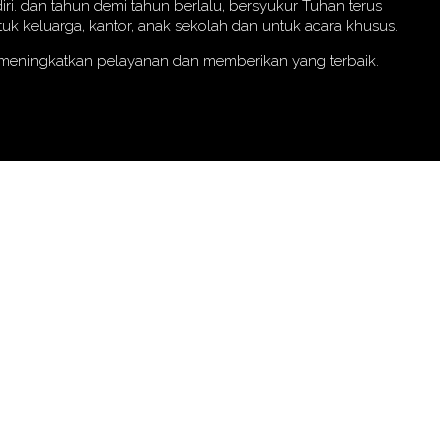
iri. dan tahun demi tahun berlalu, bersyukur Tuhan terus
k keluarga, kantor, anak sekolah dan untuk acara khusus.
a meningkatkan pelayanan dan memberikan yang terbaik.