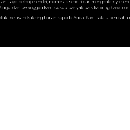
rian, saya belanja sendiri, memasak sendiri dan mengantarnya send
i jumlah pelanggan kami cukup banyak baik katering harian untu
ntuk melayani katering harian kepada Anda. Kami selalu berusah