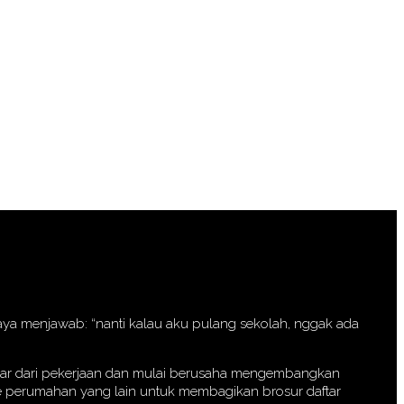
 saya menjawab: “nanti kalau aku pulang sekolah, nggak ada
eluar dari pekerjaan dan mulai berusaha mengembangkan
 ke perumahan yang lain untuk membagikan brosur daftar