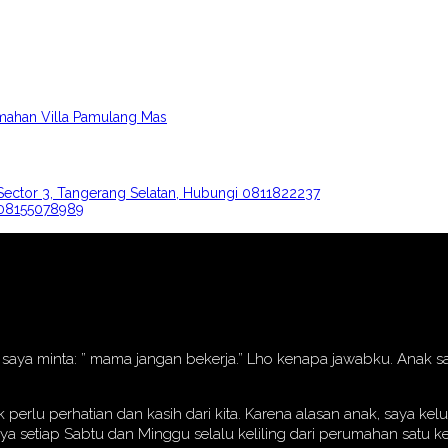
mahan Villa Pamulang Mas
Sector 3, Tangerang Selatan, Hubungi 0811822237
. 08155078989
nak saya minta: ” mama jangan bekerja.” Lho kenapa jawabku. Anak
erlu perhatian dan kasih dari kita. Karena alasan anak, saya k
aya setiap Sabtu dan Minggu selalu keliling dari perumahan satu