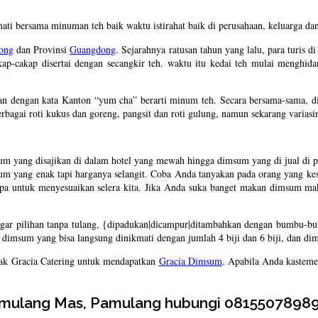
mati bersama minuman teh baik waktu istirahat baik di perusahaan, keluarga d
ong
dan Provinsi
Guangdong
. Sejarahnya ratusan tahun yang lalu, para turis d
kap-cakap disertai dengan secangkir teh. waktu itu kedai teh mulai menghida
tan dengan kata Kanton “yum cha” berarti minum teh. Secara bersama-sama, d
rbagai roti kukus dan goreng, pangsit dan roti gulung, namun sekarang variasi
um yang disajikan di dalam hotel yang mewah hingga dimsum yang di jual di 
msum yang enak tapi harganya selangit. Coba Anda tanyakan pada orang yang
upa untuk menyesuaikan selera kita. Jika Anda suka banget makan dimsum ma
gar pilihan tanpa tulang, {dipadukan|dicampur|ditambahkan dengan bumbu-b
imsum yang bisa langsung dinikmati dengan jumlah 4 biji dan 6 biji, dan dim
ak Gracia Catering untuk mendapatkan
Gracia Dimsum
. Apabila Anda kastemer
amulang Mas, Pamulang hubungi 08155078989