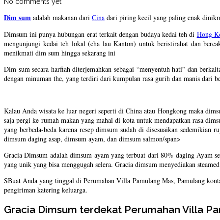
No comments yet
Dim sum
adalah makanan dari
Cina
dari piring kecil yang paling enak dinik
Dimsum ini punya hubungan erat terkait dengan budaya kedai teh di
Hong K
mengunjungi kedai teh lokal (cha lau Kanton) untuk beristirahat dan berca
menikmati dim sum hingga sekarang ini
Dim sum secara harfiah diterjemahkan sebagai “menyentuh hati” dan berkai
dengan minuman the, yang terdiri dari kumpulan rasa gurih dan manis dari be
Kalau Anda wisata ke luar negeri seperti di China atau Hongkong maka dims
saja pergi ke rumah makan yang mahal di kota untuk mendapatkan rasa di
yang berbeda-beda karena resep dimsum sudah di disesuaikan sedemikian r
dimsum daging asap, dimsum ayam, dan dimsum salmon/span>
Gracia Dimsum adalah dimsum ayam yang terbuat dari 80% daging Ayam se
yang unik yang bisa menggugah selera. Gracia dimsum menyediakan steamed d
SBuat Anda yang tinggal di Perumahan Villa Pamulang Mas, Pamulang kont
pengiriman katering keluarga.
Gracia Dimsum terdekat Perumahan Villa P