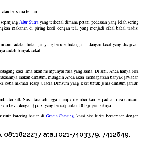
an atau bersama teman
i sepanjang
Jalur Sutra
yang terkenal dimana petani pedesaan yang lelah sering
ngkan makanan di piring kecil dengan teh, yang menjadi cikal bakal tradisi
im sum adalah hidangan yang berupa hidangan-hidangan kecil yang disajikan
nya sudah banyak sekali.
pedagang kaki lima akan mempunyai rasa yang sama. Di sini, Anda hanya bisa
 kesukaannya makan dimsum, mungkin Anda akan mendapatkan banyak jawaban
ka coba nikmati resep Gracia Dimsum yang lezat untuk jenis dimsum jamur,
umbu terbaik Nusantara sehingga mampu memberikan perpaduan rasa dimsum
sum beku dengan {porsi|yang berisi|jumlah 10 biji per paknya
 rutin katering harian di
Gracia Catering
, kami bisa kirim bersamaan dengan
, 0811822237 atau 021-7403379, 7412649.