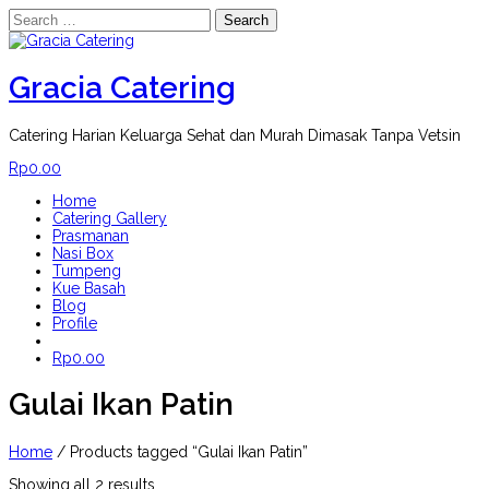
Search
for:
Skip
to
content
Gracia Catering
Catering Harian Keluarga Sehat dan Murah Dimasak Tanpa Vetsin
Rp
0.00
Home
Catering Gallery
Prasmanan
Nasi Box
Tumpeng
Kue Basah
Blog
Profile
Rp
0.00
Gulai Ikan Patin
Home
/ Products tagged “Gulai Ikan Patin”
Showing all 2 results