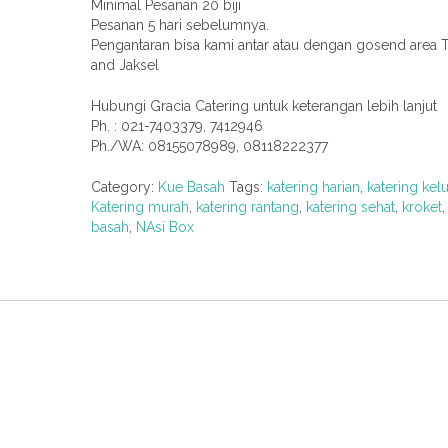
Minimal Pesanan 20 biji
Pesanan 5 hari sebelumnya.
Pengantaran bisa kami antar atau dengan gosend area 
and Jaksel
Hubungi Gracia Catering untuk keterangan lebih lanjut
Ph. : 021-7403379, 7412946
Ph./WA: 08155078989, 08118222377
Category:
Kue Basah
Tags:
katering harian
,
katering kel
Katering murah
,
katering rantang
,
katering sehat
,
kroket
basah
,
NAsi Box