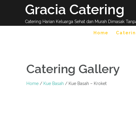
Skip
Gracia Catering
to
content
Catering Harian Keluarga Sehat dan Murah Dimasak Tanp
Home
Caterin
Catering Gallery
Home
/
Kue Basah
/ Kue Basah – Kroket