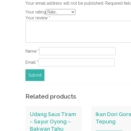
Your email address will not be published.
Required fie
Your rating
Your review
*
Name
*
Email
*
Related products
Udang Saus Tiram
Ikan Dori Gor
– Sayur Oyong –
Tepung
Bakwan Tahu