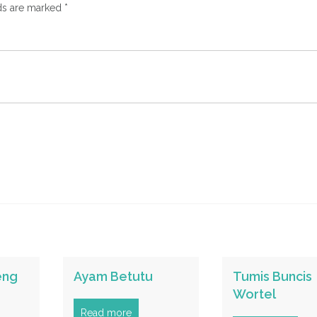
lds are marked
*
eng
Ayam Betutu
Tumis Buncis
Wortel
Read more