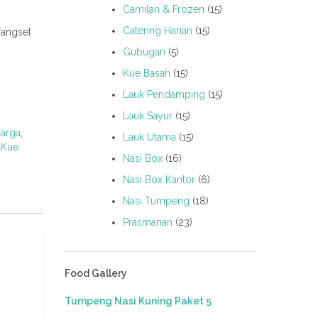
Camilan & Frozen
(15)
Catering Harian
(15)
Tangsel
Gubugan
(5)
Kue Basah
(15)
Lauk Pendamping
(15)
Lauk Sayur
(15)
uarga
,
Lauk Utama
(15)
,
Kue
Nasi Box
(16)
Nasi Box Kantor
(6)
Nasi Tumpeng
(18)
Prasmanan
(23)
Food Gallery
Tumpeng Nasi Kuning Paket 5