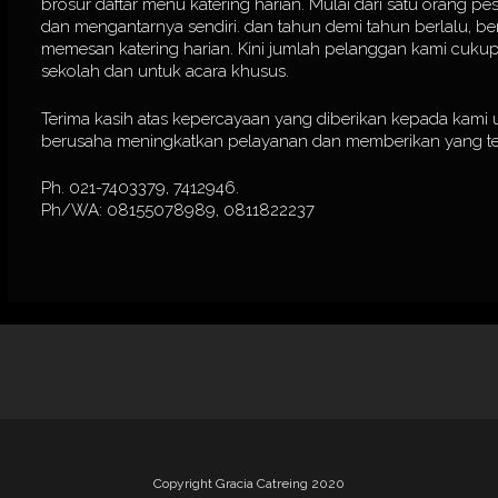
brosur daftar menu katering harian. Mulai dari satu orang pes
dan mengantarnya sendiri. dan tahun demi tahun berlalu, 
memesan katering harian. Kini jumlah pelanggan kami cukup 
sekolah dan untuk acara khusus.
Terima kasih atas kepercayaan yang diberikan kepada kami u
berusaha meningkatkan pelayanan dan memberikan yang te
Ph. 021-7403379, 7412946.
Ph/WA: 08155078989, 0811822237
Copyright Gracia Catreing 2020