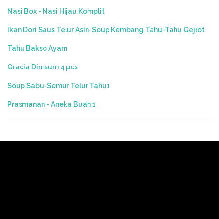
Nasi Box - Nasi Hijau Komplit
Ikan Dori Saus Telur Asin-Soup Kembang Tahu-Tahu Gejrot
Tahu Bakso Ayam
Gracia Dimsum 4 pcs
Soup Sabu-Semur Telur Tahu1
Prasmanan - Aneka Buah 1