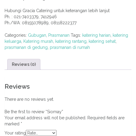
Hubungi Gracia Catering untuk keterangan lebih lanjut
Ph. : 021-7403379, 7412946
Ph./WA: 08155078989, 08118222377
Categories:
Gubugan
,
Prasmanan
Tags:
katering harian
,
katering
keluarga
,
Katering murah
,
katering rantang
,
katering sehat
,
prasmanan di gedung
,
prasmanan di rumah
Reviews (0)
Reviews
There are no reviews yet.
Be the first to review “Siomay”
Your email address will not be published.
Required fields are
marked
*
Your rating