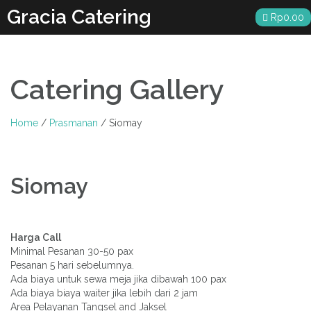
Skip
Gracia Catering
Rp
0.00
to
content
Catering Gallery
Home
/
Prasmanan
/ Siomay
Siomay
Harga Call
Minimal Pesanan 30-50 pax
Pesanan 5 hari sebelumnya.
Ada biaya untuk sewa meja jika dibawah 100 pax
Ada biaya biaya waiter jika lebih dari 2 jam
Area Pelayanan Tangsel and Jaksel