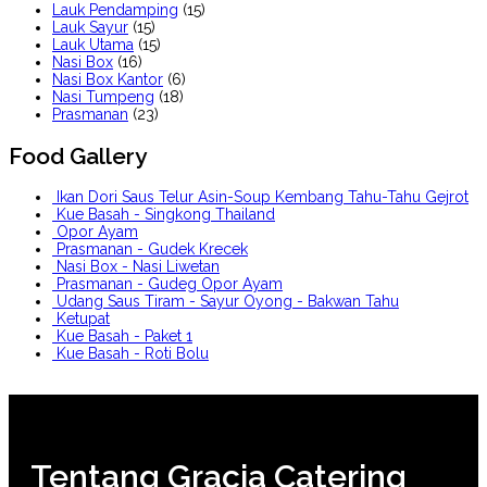
Lauk Pendamping
(15)
Lauk Sayur
(15)
Lauk Utama
(15)
Nasi Box
(16)
Nasi Box Kantor
(6)
Nasi Tumpeng
(18)
Prasmanan
(23)
Food Gallery
Ikan Dori Saus Telur Asin-Soup Kembang Tahu-Tahu Gejrot
Kue Basah - Singkong Thailand
Opor Ayam
Prasmanan - Gudek Krecek
Nasi Box - Nasi Liwetan
Prasmanan - Gudeg Opor Ayam
Udang Saus Tiram - Sayur Oyong - Bakwan Tahu
Ketupat
Kue Basah - Paket 1
Kue Basah - Roti Bolu
Tentang Gracia Catering