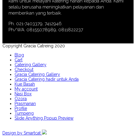
kami untuk melayani katering harian kepada Anda. Kami
selalu berusaha meningkatkan pelayanan dan
memberikan yang terbaik.
Ph. 021-7403379, 7412946.
Ph/WA: 08155078989, 0811822237
Copyright Gracia Catreing 2020
Blog
Cart
Catering Gallery
Checkout
Gracia Catering Gallery
Gracia Catering hadir untuk Anda
Kue Basah
My account
Nasi Box
Ozora
Prasmanan
Profile
Tumpeng
Slide Anything Popup Preview
Design by Smartcat