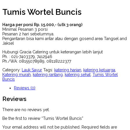
Tumis Wortel Buncis
Harga per porsi Rp. 15.000,- (utk 3 orang)
Minimal Pesanan 3 porsi
Pesanan 2 hari sebelumnya.
Pengantaran bisa kami antar atau dengan gosend area Tangsel and
Jaksel
Hubungi Gracia Catering untuk keterangan lebih lanjut
Ph. : 021-7403379, 7412946
Ph./WA: 08155078989, 08118222377
Category:
Lauk Sayur
Tags:
katering harian
,
katering keluarga
,
Katering murah
,
katering rantang
,
katering sehat
,
Tumis Wortel
Buncis
Reviews (0)
Reviews
There are no reviews yet.
Be the first to review “Tumis Wortel Buncis”
Your email address will not be published.
Required fields are