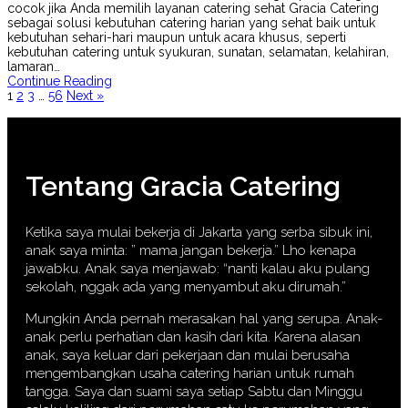
cocok jika Anda memilih layanan catering sehat Gracia Catering
sebagai solusi kebutuhan catering harian yang sehat baik untuk
kebutuhan sehari-hari maupun untuk acara khusus, seperti
kebutuhan catering untuk syukuran, sunatan, selamatan, kelahiran,
lamaran…
Continue Reading
1
2
3
…
56
Next »
Tentang Gracia Catering
Ketika saya mulai bekerja di Jakarta yang serba sibuk ini,
anak saya minta: ” mama jangan bekerja.” Lho kenapa
jawabku. Anak saya menjawab: “nanti kalau aku pulang
sekolah, nggak ada yang menyambut aku dirumah.”
Mungkin Anda pernah merasakan hal yang serupa. Anak-
anak perlu perhatian dan kasih dari kita. Karena alasan
anak, saya keluar dari pekerjaan dan mulai berusaha
mengembangkan usaha catering harian untuk rumah
tangga. Saya dan suami saya setiap Sabtu dan Minggu