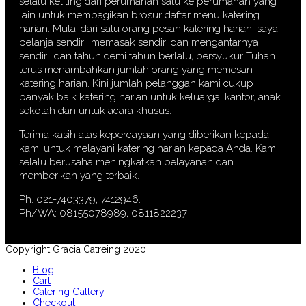
selalu keliling dari perumahan satu ke perumahan yang
lain untuk membagikan brosur daftar menu katering
harian. Mulai dari satu orang pesan katering harian, saya
belanja sendiri, memasak sendiri dan mengantarnya
sendiri. dan tahun demi tahun berlalu, bersyukur Tuhan
terus menambahkan jumlah orang yang memesan
katering harian. Kini jumlah pelanggan kami cukup
banyak baik katering harian untuk keluarga, kantor, anak
sekolah dan untuk acara khusus.
Terima kasih atas kepercayaan yang diberikan kepada
kami untuk melayani katering harian kepada Anda. Kami
selalu berusaha meningkatkan pelayanan dan
memberikan yang terbaik.
Ph. 021-7403379, 7412946.
Ph/WA: 08155078989, 0811822237
Copyright Gracia Catreing 2020
Blog
Cart
Catering Gallery
Checkout