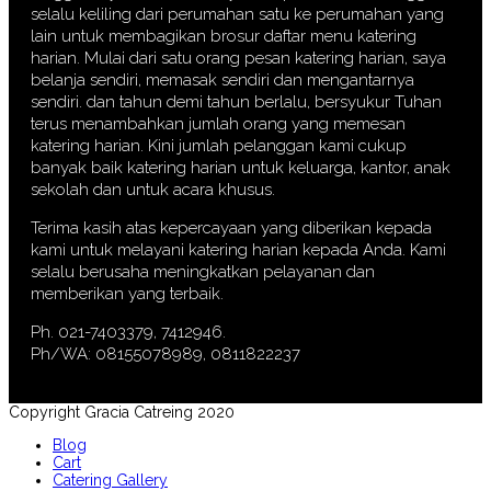
selalu keliling dari perumahan satu ke perumahan yang
lain untuk membagikan brosur daftar menu katering
harian. Mulai dari satu orang pesan katering harian, saya
belanja sendiri, memasak sendiri dan mengantarnya
sendiri. dan tahun demi tahun berlalu, bersyukur Tuhan
terus menambahkan jumlah orang yang memesan
katering harian. Kini jumlah pelanggan kami cukup
banyak baik katering harian untuk keluarga, kantor, anak
sekolah dan untuk acara khusus.
Terima kasih atas kepercayaan yang diberikan kepada
kami untuk melayani katering harian kepada Anda. Kami
selalu berusaha meningkatkan pelayanan dan
memberikan yang terbaik.
Ph. 021-7403379, 7412946.
Ph/WA: 08155078989, 0811822237
Copyright Gracia Catreing 2020
Blog
Cart
Catering Gallery