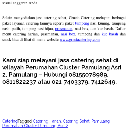
sesuai anggaran Anda.
Selain menyediakan jasa catering sehat, Gracia Catering melayani berbagai
paket layanan catering lainnya seperti paket
tumpeng
nasi kuning, tumpeng
nashi putih, tumpeng nasi hijau,
prasmanan
, nasi box, dan kue basah. Daftar
menu catering harian, prasmanan,
nasi box
, tumpeng dan
kue basah
dan
snack bisa di lihat di menu website
www.graciacatering.com
Kami siap melayani jasa catering sehat di
wilayah Perumahan Cluster Pamulang Asri
2, Pamulang – Hubungi 08155078989,
0811822237 atau 021-7403379, 7412649.
Catering
Tagged
Catering Harian
,
Catering Sehat
,
Pamulang
,
Perumahan Cluster Pamulang Asri 2