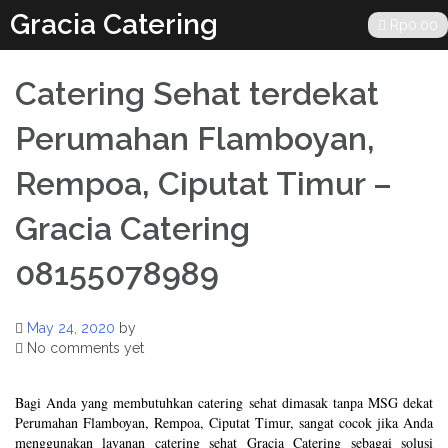
Skip
Gracia Catering
Rp
0.00
to
content
Catering Sehat terdekat
Perumahan Flamboyan,
Rempoa, Ciputat Timur –
Gracia Catering
08155078989
May 24, 2020
by
No comments yet
Bagi Anda yang membutuhkan catering sehat dimasak tanpa MSG dekat
Perumahan Flamboyan, Rempoa, Ciputat Timur, sangat cocok jika Anda
menggunakan layanan catering sehat Gracia Catering sebagai solusi