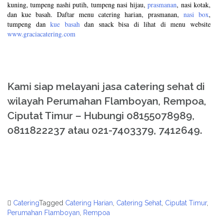
kuning, tumpeng nashi putih, tumpeng nasi hijau,
prasmanan
, nasi kotak,
dan kue basah. Daftar menu catering harian, prasmanan,
nasi box
,
tumpeng dan
kue basah
dan snack bisa di lihat di menu website
www.graciacatering.com
Kami siap melayani jasa catering sehat di
wilayah Perumahan Flamboyan, Rempoa,
Ciputat Timur – Hubungi 08155078989,
0811822237 atau 021-7403379, 7412649.
Catering
Tagged
Catering Harian
,
Catering Sehat
,
Ciputat Timur
,
Perumahan Flamboyan
,
Rempoa