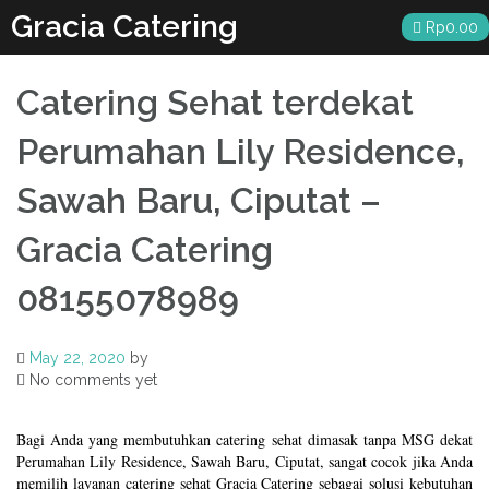
Skip
Gracia Catering
Rp
0.00
to
content
Catering Sehat terdekat
Perumahan Lily Residence,
Sawah Baru, Ciputat –
Gracia Catering
08155078989
May 22, 2020
by
No comments yet
Bagi Anda yang membutuhkan catering sehat dimasak tanpa MSG dekat
Perumahan Lily Residence, Sawah Baru, Ciputat, sangat cocok jika Anda
memilih layanan catering sehat Gracia Catering sebagai solusi kebutuhan