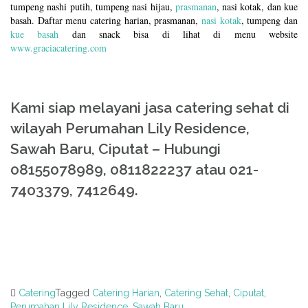
tumpeng nashi putih, tumpeng nasi hijau,
prasmanan
, nasi kotak, dan kue
basah. Daftar menu catering harian, prasmanan,
nasi kotak
, tumpeng dan
kue basah
dan snack bisa di lihat di menu website
www.graciacatering.com
Kami siap melayani jasa catering sehat di
wilayah Perumahan Lily Residence,
Sawah Baru, Ciputat – Hubungi
08155078989, 0811822237 atau 021-
7403379, 7412649.
Catering
Tagged
Catering Harian
,
Catering Sehat
,
Ciputat
,
Perumahan Lily Residence
,
Sawah Baru