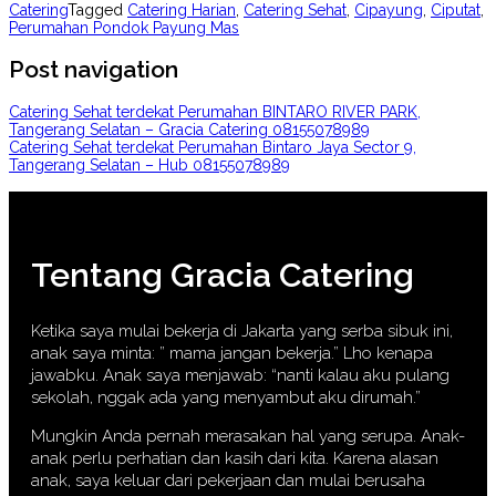
Catering
Tagged
Catering Harian
,
Catering Sehat
,
Cipayung
,
Ciputat
,
Perumahan Pondok Payung Mas
Post navigation
Catering Sehat terdekat Perumahan BINTARO RIVER PARK,
Tangerang Selatan – Gracia Catering 08155078989
Catering Sehat terdekat Perumahan Bintaro Jaya Sector 9,
Tangerang Selatan – Hub 08155078989
Tentang Gracia Catering
Ketika saya mulai bekerja di Jakarta yang serba sibuk ini,
anak saya minta: ” mama jangan bekerja.” Lho kenapa
jawabku. Anak saya menjawab: “nanti kalau aku pulang
sekolah, nggak ada yang menyambut aku dirumah.”
Mungkin Anda pernah merasakan hal yang serupa. Anak-
anak perlu perhatian dan kasih dari kita. Karena alasan
anak, saya keluar dari pekerjaan dan mulai berusaha